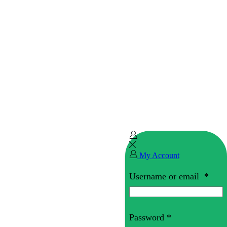
My Account
Username or email
*
Password
*