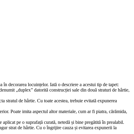
a în decorarea locuințelor. Iată o descriere a acestui tip de tapet:
 denumit „duplex” datorită construcției sale din două straturi de hârtie,
a stratul de hârtie. Cu toate acestea, trebuie evitată expunerea
terior. Poate imita aspectul altor materiale, cum ar fi piatra, cărămida,
e aplicat pe o suprafață curată, netedă și bine pregătită în prealabil.
ngur strat de hârtie. Cu o îngrijire cauza și evitarea expunerii la