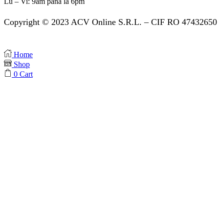
Lu – Vi: 9am pana la 6pm
Copyright © 2023 ACV Online S.R.L. – CIF RO 47432650 
Home
Shop
0
Cart