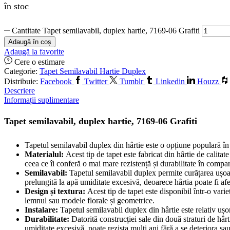
în stoc
Cantitate Tapet semilavabil, duplex hartie, 7169-06 Grafiti
Adaugă în coș
Adaugă la favorite
Cere o estimare
Categorie:
Tapet Semilavabil Hartie Duplex
Distribuie:
Facebook
Twitter
Tumblr
Linkedin
Houzz
Descriere
Informații suplimentare
Tapet semilavabil, duplex hartie, 7169-06 Grafiti
Tapetul semilavabil duplex din hârtie este o opțiune populară în de
Materialul:
Acest tip de tapet este fabricat din hârtie de calitat
ceea ce îi conferă o mai mare rezistență și durabilitate în compara
Semilavabil:
Tapetul semilavabil duplex permite curățarea ușoară
prelungită la apă umiditate excesivă, deoarece hârtia poate fi afe
Design și textura:
Acest tip de tapet este disponibil într-o variet
lemnul sau modele florale și geometrice.
Instalare:
Tapetul semilavabil duplex din hârtie este relativ ușor d
Durabilitate:
Datorită construcției sale din două straturi de hârti
umiditate excesivă, poate rezista mulți ani fără a se deteriora sa