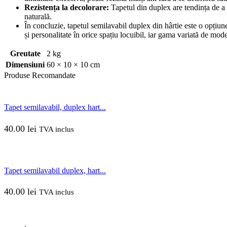
Rezistența la decolorare:
Tapetul din duplex are tendința de a p
naturală.
În concluzie, tapetul semilavabil duplex din hârtie este o opțiune 
și personalitate în orice spațiu locuibil, iar gama variată de model 
Greutate
2 kg
Dimensiuni
60 × 10 × 10 cm
Produse
Recomandate
Tapet semilavabil, duplex hart...
40.00
lei
TVA inclus
Tapet semilavabil duplex, hart...
40.00
lei
TVA inclus
.