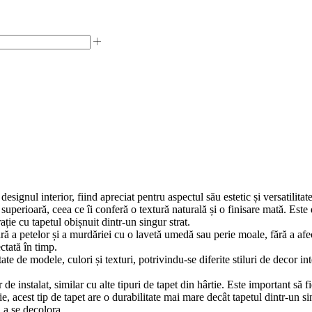
signul interior, fiind apreciat pentru aspectul său estetic și versatilitate
e superioară, ceea ce îi conferă o textură naturală și o finisare mată. Este
ție cu tapetul obișnuit dintr-un singur strat.
 a petelor și a murdăriei cu o lavetă umedă sau perie moale, fără a afect
ctată în timp.
ate de modele, culori și texturi, potrivindu-se diferite stiluri de decor in
e instalat, similar cu alte tipuri de tapet din hârtie. Este important să fi
e, acest tip de tapet are o durabilitate mai mare decât tapetul dintr-un si
u a se decolora.