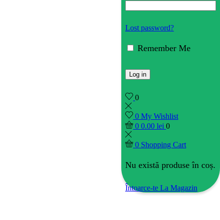
Lost password?
Remember Me
Log in
0
0
My Wishlist
0
0.00
lei
0
0
Shopping Cart
Nu există produse în coș.
Întoarce-te La Magazin