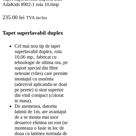
AdaKids 8902-1 rola 10.6mp
235.00
lei
TVA inclus
Tapet superlavabil duplex
Cel mai nou tip de tapet
superlavabil duplex, rola
10,06 mp., fabricat cu
tehnologie de ultima ora, pe
suport special din fibre
netesute (vlies) care permite
montajul cu usurinta
(adezivul aplicandu-se doar
pe perete) si strat superior
din vinil compact (colorat
in masa).
De asemenea, datorita
latimii de 1m, are avantajul
de a se monta mai usor
deoarece elimina un rost (se
monteaza o fasie in loc de
doua cu latimea normala de