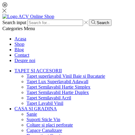
Search input
Search
Categories
Menu
Acasa
Shop
Blog
Contact
Despre noi
TAPET SI ACCESORII
Tapet superlavabil Vinil Baie si Bucatarie
Tapet Lux Superlavabil Adawall
Tapet Semilavabil Hartie Simplex
Tapet Semilavabil Hartie Duplex
Tapet Semilavabil Acril
Tapet Lavabil Vinil
CASA SI GRADINA
Sanie
Suporti Sticle Vin
Coltare si placi perforate
Capace Canalizare