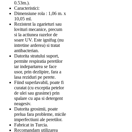
0.53m.).
Caracteristici:
Dimensiune rola : 1,06 m. x
10,05 ml.
Rezistent la zgarieturi sau
lovituri mecanice, precum
si la actiunea razelor de
soare UV. Este ignifug (nu
intretine arderea) si tratat
antibacterian.
Datorita stratului suport,
permite respiratia peretilor
iar indepartarea se face
usor, prin dezlipire, fara a
lasa reziduri pe perete.
Fiind superlavabil, poate fi
curatat (cu exceptia petelor
de ulei sau grasime) prin
spalare cu apa si detergent
neagesiv.
Datorita grosimii, poate
prelua fara probleme, micile
imperfectiuni ale peretilor.
Fabricat in Turcia.
Recomandam utilizarea