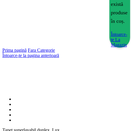
există
produse
în coș.
Întoarce-
te La
Magazin
Prima pagină
Fara Categorie
Întoarce-te la pagina anterioară
Tapet superlavabil duplex, Lux