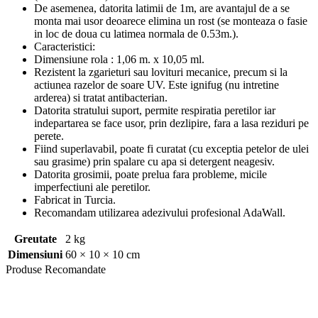
De asemenea, datorita latimii de 1m, are avantajul de a se
monta mai usor deoarece elimina un rost (se monteaza o fasie
in loc de doua cu latimea normala de 0.53m.).
Caracteristici:
Dimensiune rola : 1,06 m. x 10,05 ml.
Rezistent la zgarieturi sau lovituri mecanice, precum si la
actiunea razelor de soare UV. Este ignifug (nu intretine
arderea) si tratat antibacterian.
Datorita stratului suport, permite respiratia peretilor iar
indepartarea se face usor, prin dezlipire, fara a lasa reziduri pe
perete.
Fiind superlavabil, poate fi curatat (cu exceptia petelor de ulei
sau grasime) prin spalare cu apa si detergent neagesiv.
Datorita grosimii, poate prelua fara probleme, micile
imperfectiuni ale peretilor.
Fabricat in Turcia.
Recomandam utilizarea adezivului profesional AdaWall.
Greutate
2 kg
Dimensiuni
60 × 10 × 10 cm
Produse
Recomandate