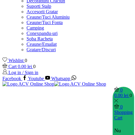
Decoratiuni Craciun
Suporti Stalp
Accesorii Gratar
Ceaune/Tuci Aluminiu
Ceaune/Tuci Fonta
Camping
Conexpandu-uri
Soba Racheta
Ceaune/Emailat
Gratare/Discuri
Wishlist
0
Cart
0.00
lei
0
Log in / Sign in
Facebook
Youtube
Whatsapp
0
0.00
lei
0
0
Shopping
Cart
Nu