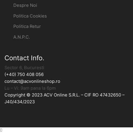
Despre Noi
Politica Cookies
Politica Retur
A.N.P.C.
Contact Info.
Sector 6, Bucuresti
(+40) 750 408 056
contact@acvonlineshop.ro
Lu – Vi: 9am pana la 6pm
Copyright © 2023 ACV Online S.R.L. – CIF RO 47432650 –
J40/434/2023