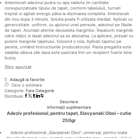
Amestecati adezivul pudra cu apa calduta (in cantitate
corespunzatoate tipului de tapet, conform tabelului), turnati
treptat si agitati energic pâna la dizolvarea completa. Amestecati
din nou dupa 3 minute. Solutia poate fi utilizata imediat. Aplicati cu
generozitate. uniform. cu ajutorul unei pensule, adezivul pe fâsiile
de tapet. Acordati atentie deosebita marginilor. Împaturiti marginile
catre mijloc si lasati adezivul sa se absoarba. La aplicare, presati cu
putere marginile tapetului, folosind o rola. Aplicati tapetul pe
perete, urmând instructiunile producatorului. Pasta pregatita este
valabila câteva zile daca este pastrata într-un recipient foarte bine
închis.
Stoc epuizat
Adaugă la favorite
Cere o estimare
Categorie:
Fara Categorie
Distribuie:
Descriere
Informații suplimentare
Adeziv profesional, pentru tapet, Slavyanski Oboi – cutie
250gr
Adeziv profesional „Slavyianski Oboi”, universal, pentru toate