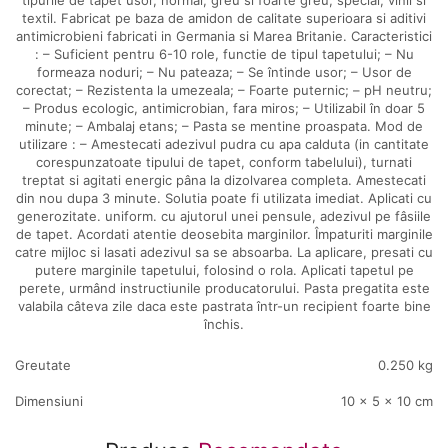
tipurile de tapet usor, normal, greu si foarte greu, special, vinil si
textil. Fabricat pe baza de amidon de calitate superioara si aditivi
antimicrobieni fabricati in Germania si Marea Britanie. Caracteristici
: – Suficient pentru 6-10 role, functie de tipul tapetului; – Nu
formeaza noduri; – Nu pateaza; – Se întinde usor; – Usor de
corectat; – Rezistenta la umezeala; – Foarte puternic; – pH neutru;
– Produs ecologic, antimicrobian, fara miros; – Utilizabil în doar 5
minute; – Ambalaj etans; – Pasta se mentine proaspata. Mod de
utilizare : – Amestecati adezivul pudra cu apa calduta (in cantitate
corespunzatoate tipului de tapet, conform tabelului), turnati
treptat si agitati energic pâna la dizolvarea completa. Amestecati
din nou dupa 3 minute. Solutia poate fi utilizata imediat. Aplicati cu
generozitate. uniform. cu ajutorul unei pensule, adezivul pe fâsiile
de tapet. Acordati atentie deosebita marginilor. Împaturiti marginile
catre mijloc si lasati adezivul sa se absoarba. La aplicare, presati cu
putere marginile tapetului, folosind o rola. Aplicati tapetul pe
perete, urmând instructiunile producatorului. Pasta pregatita este
valabila câteva zile daca este pastrata într-un recipient foarte bine
închis.
Greutate
0.250 kg
Dimensiuni
10 × 5 × 10 cm