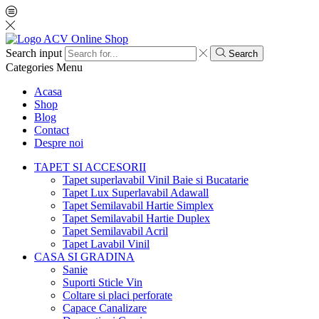
Search input
Search
Categories
Menu
Acasa
Shop
Blog
Contact
Despre noi
TAPET SI ACCESORII
Tapet superlavabil Vinil Baie si Bucatarie
Tapet Lux Superlavabil Adawall
Tapet Semilavabil Hartie Simplex
Tapet Semilavabil Hartie Duplex
Tapet Semilavabil Acril
Tapet Lavabil Vinil
CASA SI GRADINA
Sanie
Suporti Sticle Vin
Coltare si placi perforate
Capace Canalizare