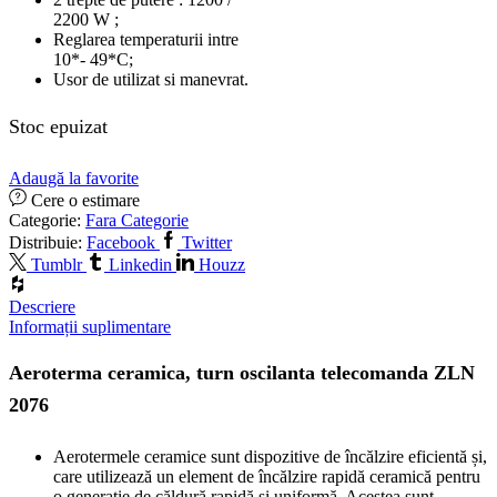
2200 W ;
Reglarea temperaturii intre
10*- 49*C;
Usor de utilizat si manevrat.
Stoc epuizat
Adaugă la favorite
Cere o estimare
Categorie:
Fara Categorie
Distribuie:
Facebook
Twitter
Tumblr
Linkedin
Houzz
Descriere
Informații suplimentare
Aeroterma ceramica, turn oscilanta telecomanda ZLN
2076
Aerotermele ceramice sunt dispozitive de încălzire eficientă și,
care utilizează un element de încălzire rapidă ceramică pentru
o generație de căldură rapidă și uniformă. Acestea sunt