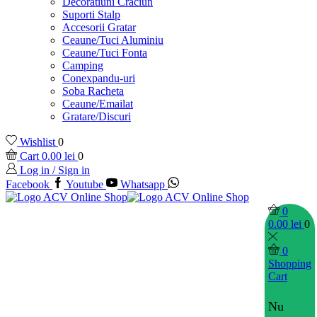
Decoratiuni Craciun
Suporti Stalp
Accesorii Gratar
Ceaune/Tuci Aluminiu
Ceaune/Tuci Fonta
Camping
Conexpandu-uri
Soba Racheta
Ceaune/Emailat
Gratare/Discuri
Wishlist
0
Cart
0.00
lei
0
Log in / Sign in
Facebook
Youtube
Whatsapp
0
0.00
lei
0
0
Shopping
Cart
Nu