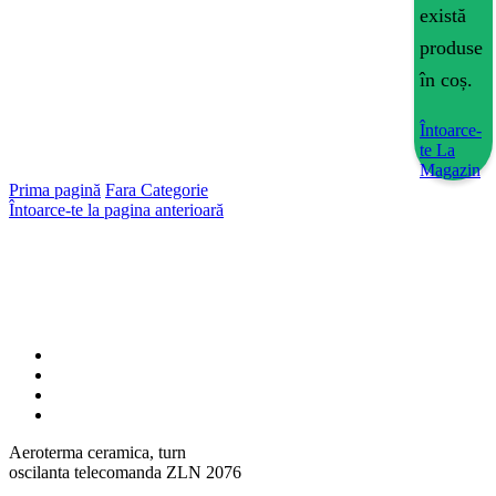
există
produse
în coș.
Întoarce-
te La
Magazin
Prima pagină
Fara Categorie
Întoarce-te la pagina anterioară
Aeroterma ceramica, turn
oscilanta telecomanda ZLN 2076