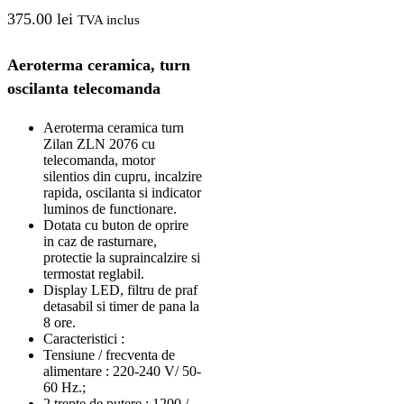
375.00
lei
TVA inclus
Aeroterma ceramica, turn
oscilanta telecomanda
Aeroterma ceramica turn
Zilan ZLN 2076 cu
telecomanda, motor
silentios din cupru, incalzire
rapida, oscilanta si indicator
luminos de functionare.
Dotata cu buton de oprire
in caz de rasturnare,
protectie la supraincalzire si
termostat reglabil.
Display LED, filtru de praf
detasabil si timer de pana la
8 ore.
Caracteristici :
Tensiune / frecventa de
alimentare : 220-240 V/ 50-
60 Hz.;
2 trepte de putere : 1200 /