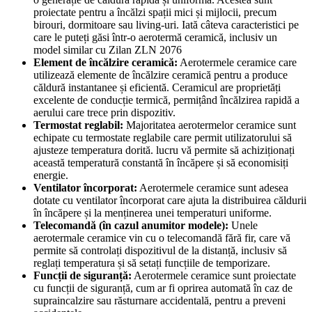
proiectate pentru a încălzi spații mici și mijlocii, precum
birouri, dormitoare sau living-uri. Iată câteva caracteristici pe
care le puteți găsi într-o aerotermă ceramică, inclusiv un
model similar cu Zilan ZLN 2076
Element de încălzire ceramică:
Aerotermele ceramice care
utilizează elemente de încălzire ceramică pentru a produce
căldură instantanee și eficientă. Ceramicul are proprietăți
excelente de conducție termică, permițând încălzirea rapidă a
aerului care trece prin dispozitiv.
Termostat reglabil:
Majoritatea aerotermelor ceramice sunt
echipate cu termostate reglabile care permit utilizatorului să
ajusteze temperatura dorită. lucru vă permite să achiziționați
această temperatură constantă în încăpere și să economisiți
energie.
Ventilator încorporat:
Aerotermele ceramice sunt adesea
dotate cu ventilator încorporat care ajuta la distribuirea căldurii
în încăpere și la menținerea unei temperaturi uniforme.
Telecomandă (în cazul anumitor modele):
Unele
aerotermale ceramice vin cu o telecomandă fără fir, care vă
permite să controlați dispozitivul de la distanță, inclusiv să
reglați temperatura și să setați funcțiile de temporizare.
Funcții de siguranță:
Aerotermele ceramice sunt proiectate
cu funcții de siguranță, cum ar fi oprirea automată în caz de
supraincalzire sau răsturnare accidentală, pentru a preveni