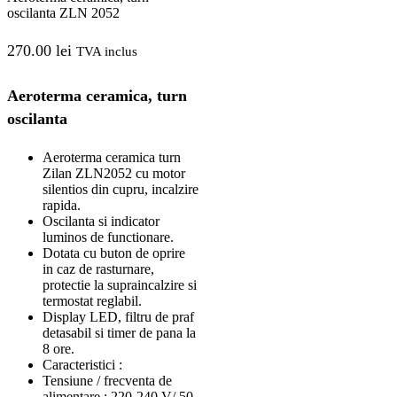
oscilanta ZLN 2052
270.00
lei
TVA inclus
Aeroterma ceramica, turn
oscilanta
Aeroterma ceramica turn
Zilan ZLN2052 cu motor
silentios din cupru, incalzire
rapida.
Oscilanta si indicator
luminos de functionare.
Dotata cu buton de oprire
in caz de rasturnare,
protectie la supraincalzire si
termostat reglabil.
Display LED, filtru de praf
detasabil si timer de pana la
8 ore.
Caracteristici :
Tensiune / frecventa de
alimentare : 220-240 V/ 50-