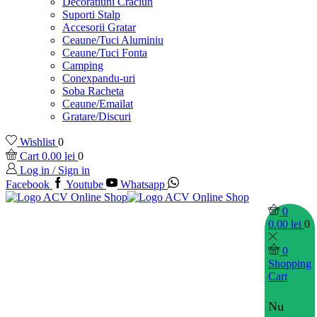
Decoratiuni Craciun
Suporti Stalp
Accesorii Gratar
Ceaune/Tuci Aluminiu
Ceaune/Tuci Fonta
Camping
Conexpandu-uri
Soba Racheta
Ceaune/Emailat
Gratare/Discuri
Wishlist
0
Cart
0.00
lei
0
Log in / Sign in
Facebook
Youtube
Whatsapp
0
0.00
lei
0
0
Shopping
Cart
Nu