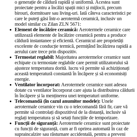
o generație de căldură rapidă și uniformă. Acestea sunt
proiectate pentru a încălzi spații mici și mijlocii, precum
birouri, dormitoare sau living-uri. Iată câteva caracteristici pe
care le puteți găsi într-o aerotermă ceramică, inclusiv un
model similar cu Zilan ZLN 5671:
Element de încălzire ceramică:
Aerotermele ceramice care
utilizează elemente de încălzire ceramică pentru a produce
căldură instantanee și eficientă. Ceramicul are proprietăți
excelente de conducție termică, permițând încălzirea rapidă a
aerului care trece prin dispozitiv.
Termostat reglabil:
Majoritatea aerotermelor ceramice sunt
echipate cu termostate reglabile care permit utilizatorului să
ajusteze temperatura dorită. lucru vă permite să achiziționați
această temperatură constantă în încăpere și să economisiți
energie.
Ventilator încorporat:
Aerotermele ceramice sunt adesea
dotate cu ventilator încorporat care ajuta la distribuirea căldurii
în încăpere și la menținerea unei temperaturi uniforme.
Telecomandă (în cazul anumitor modele):
Unele
aerotermale ceramice vin cu o telecomandă fără fir, care vă
permite să controlați dispozitivul de la distanță, inclusiv să
reglați temperatura și să setați funcțiile de temporizare.
Funcții de siguranță:
Aerotermele ceramice sunt proiectate
cu funcții de siguranță, cum ar fi oprirea automată în caz de
supraincalzire sau răsturnare accidentală, pentru a preveni