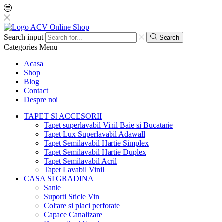
Search input
Search
Categories
Menu
Acasa
Shop
Blog
Contact
Despre noi
TAPET SI ACCESORII
Tapet superlavabil Vinil Baie si Bucatarie
Tapet Lux Superlavabil Adawall
Tapet Semilavabil Hartie Simplex
Tapet Semilavabil Hartie Duplex
Tapet Semilavabil Acril
Tapet Lavabil Vinil
CASA SI GRADINA
Sanie
Suporti Sticle Vin
Coltare si placi perforate
Capace Canalizare