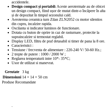
accidentele.
Design compact și portabil:
Aceste aerotermale au de obicei
un design compact, fiind ușor de mutat dintr-o încăpere în alta
și de depozitat în timpul sezonului cald.
Aeroterma ceramica turn Zilan ZLN2052 cu motor silentios
din cupru, incalzire rapida.
Oscilanta si indicator luminos de functionare.
Dotata cu buton de oprire in caz de rasturnare, protectie la
supraincalzire si termostat reglabil.
Display LED, filtru de praf detasabil si timer de pana la 8 ore.
Caracteristici :
Tensiune / frecventa de alimentare : 220-240 V/ 50-60 Hz.;
2 trepte de putere : 1000 / 2000 W ;
Reglarea temperaturii intre 10*- 35*C;
Usor de utilizat si manevrat.
Greutate
3 kg
Dimensiuni
14 × 14 × 50 cm
Produse
Recomandate
.