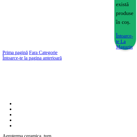
există
produse
în coș.
Întoarce-
te La
Magazin
Prima pagină
Fara Categorie
Întoarce-te la pagina anterioară
Aeroterma ceramica, turn