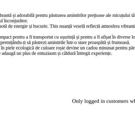
brantă și adorabilă pentru păstrarea amintirilor prețioase ale micuțului t
ul înconjurător.
tă de energie și bucurie. This nuanță veselă reflectă atmosfera vibrantă 
ct pentru a fi transportat cu ușurință și pentru a fi afișat în diverse lo
 permițându-ți să păstrezi amintirile într-o stare proaspătă și frumoasă.
 în piele ecologică de culoare roșie devine un cadou minunat pentru pări
are adaugă un plus de entuziasm și căldură întregii experiențe.
Only logged in customers wh