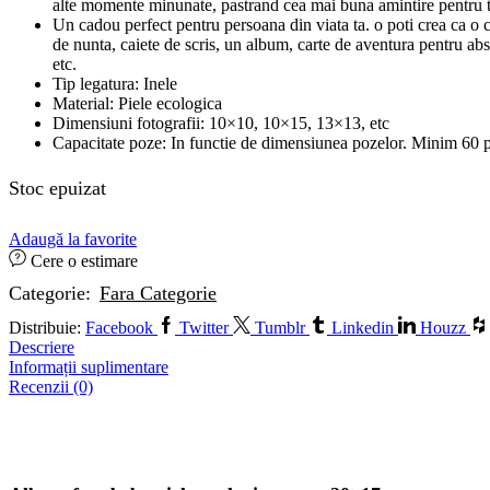
alte momente minunate, pastrand cea mai buna amintire pentru 
Un cadou perfect pentru persoana din viata ta. o poti crea ca o c
de nunta, caiete de scris, un album, carte de aventura pentru abso
etc.
Tip legatura: Inele
Material: Piele ecologica
Dimensiuni fotografii: 10×10, 10×15, 13×13, etc
Capacitate poze: In functie de dimensiunea pozelor. Minim 60 
Stoc epuizat
Adaugă la favorite
Cere o estimare
Categorie:
Fara Categorie
Distribuie:
Facebook
Twitter
Tumblr
Linkedin
Houzz
Descriere
Informații suplimentare
Recenzii (0)