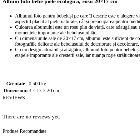
Album foto bebe piele ecologica, rosu 20×17 cm
Albumul foto pentru bebeluși pe care îl descrie este o alegere vi
aspectul plăcut al pielii naturale, cât și preocuparea pentru medi
Culoarea albumului este un roșu plin de viață, care adaugă sau no
momentele importante ale bebelușului tău.
Cu dimensiunile sale de 20×17 cm, albumul este suficient de compa
fotografiile delicate ale bebelușului de deteriorare și decolorare,
Cu un design adorabil și atrăgător, albumul foto pentru bebeluși
etapele importante ale creșterii sale, iar nuanța roșie strălucito
Greutate
0.500 kg
Dimensiuni
3 × 17 × 20 cm
REVIEWS
There are no reviews yet.
Produse
Recomandate