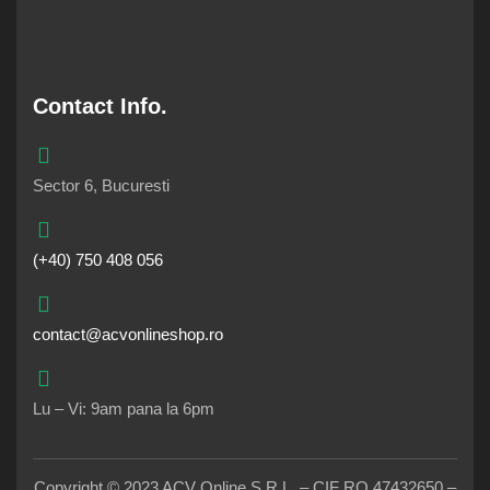
Contact Info.
Sector 6, Bucuresti
(+40) 750 408 056
contact@acvonlineshop.ro
Lu – Vi: 9am pana la 6pm
Copyright © 2023 ACV Online S.R.L. – CIF RO 47432650 –