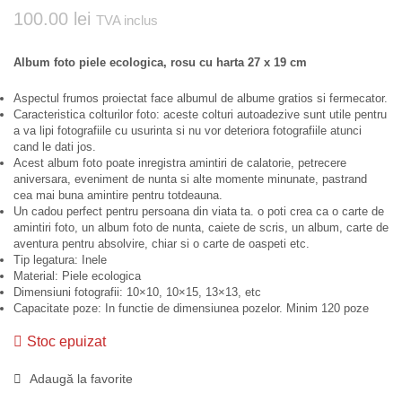
100.00
lei
TVA inclus
Album foto piele ecologica, rosu cu harta 27 x 19 cm
Aspectul frumos proiectat face albumul de albume gratios si fermecator.
Caracteristica colturilor foto: aceste colturi autoadezive sunt utile pentru
a va lipi fotografiile cu usurinta si nu vor deteriora fotografiile atunci
cand le dati jos.
Acest album foto poate inregistra amintiri de calatorie, petrecere
aniversara, eveniment de nunta si alte momente minunate, pastrand
cea mai buna amintire pentru totdeauna.
Un cadou perfect pentru persoana din viata ta. o poti crea ca o carte de
amintiri foto, un album foto de nunta, caiete de scris, un album, carte de
aventura pentru absolvire, chiar si o carte de oaspeti etc.
Tip legatura: Inele
Material: Piele ecologica
Dimensiuni fotografii: 10×10, 10×15, 13×13, etc
Capacitate poze: In functie de dimensiunea pozelor. Minim 120 poze
Stoc epuizat
Adaugă la favorite