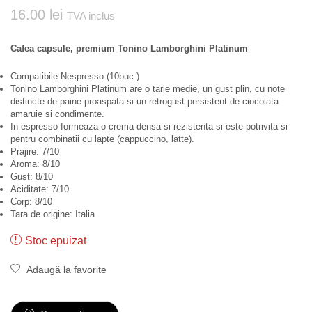
16.00
lei
TVA inclus
Cafea capsule, premium Tonino Lamborghini Platinum
Compatibile Nespresso (10buc.)
Tonino Lamborghini Platinum are o tarie medie, un gust plin, cu note
distincte de paine proaspata si un retrogust persistent de ciocolata
amaruie si condimente.
In espresso formeaza o crema densa si rezistenta si este potrivita si
pentru combinatii cu lapte (cappuccino, latte).
Prajire: 7/10
Aroma: 8/10
Gust: 8/10
Aciditate: 7/10
Corp: 8/10
Tara de origine: Italia
Stoc epuizat
Adaugă la favorite