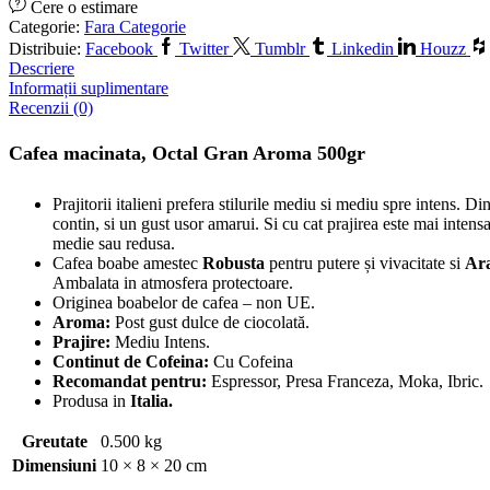
Cere o estimare
Categorie:
Fara Categorie
Distribuie:
Facebook
Twitter
Tumblr
Linkedin
Houzz
Descriere
Informații suplimentare
Recenzii (0)
Cafea macinata, Octal Gran Aroma 500gr
Prajitorii italieni prefera stilurile mediu si mediu spre intens. D
contin, si un gust usor amarui. Si cu cat prajirea este mai intensa,
medie sau redusa.
Cafea boabe amestec
Robusta
pentru putere și vivacitate si
Ar
Ambalata in atmosfera protectoare.
Originea boabelor de cafea – non UE.
Aroma:
Post gust dulce de ciocolată.
Prajire:
Mediu Intens.
Continut de Cofeina:
Cu Cofeina
Recomandat pentru:
Espressor,
Presa Franceza,
Moka,
Ibric.
Produsa in
Italia.
Greutate
0.500 kg
Dimensiuni
10 × 8 × 20 cm