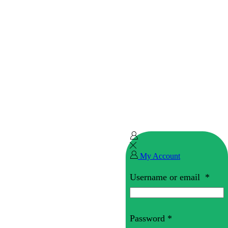
My Account
Username or email
*
Password
*