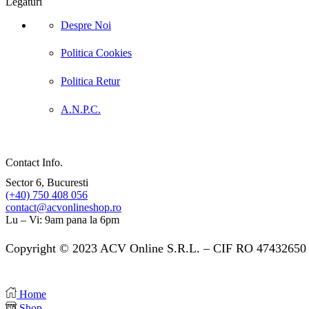
Legaturi
Despre Noi
Politica Cookies
Politica Retur
A.N.P.C.
Contact Info.
Sector 6, Bucuresti
(+40) 750 408 056
contact@acvonlineshop.ro
Lu – Vi: 9am pana la 6pm
Copyright © 2023 ACV Online S.R.L. – CIF RO 47432650 
Home
Shop