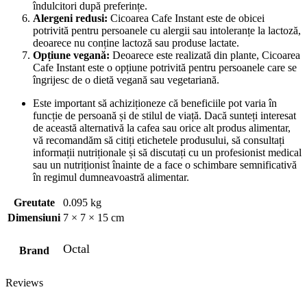
îndulcitori după preferințe.
Alergeni redusi:
Cicoarea Cafe Instant este de obicei
potrivită pentru persoanele cu alergii sau intoleranțe la lactoză,
deoarece nu conține lactoză sau produse lactate.
Opțiune vegană:
Deoarece este realizată din plante, Cicoarea
Cafe Instant este o opțiune potrivită pentru persoanele care se
îngrijesc de o dietă vegană sau vegetariană.
Este important să achiziționeze că beneficiile pot varia în
funcție de persoană și de stilul de viață. Dacă sunteți interesat
de această alternativă la cafea sau orice alt produs alimentar,
vă recomandăm să citiți etichetele produsului, să consultați
informații nutriționale și să discutați cu un profesionist medical
sau un nutriționist înainte de a face o schimbare semnificativă
în regimul dumneavoastră alimentar.
Greutate
0.095 kg
Dimensiuni
7 × 7 × 15 cm
Octal
Brand
Reviews