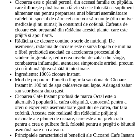
Cicoarea este o plantă perenă, din aceeași familie cu păpădia,
care înflorește până toamna târziu și este folosită ca supliment
alimentar sau pentru prepararea unei băuturi asemănătoare
cafelei, în special de către cei care vor să renunțe (din motive
medicale și nu numai) la consumul de cofeină. Cafeaua de
cicoare este preparată din rădăcina acestei plante, care este
prăjită și apoi fiartă.
Rădăcina de cicoare conține o serie de nutrienți. De
asemenea, rădăcina de cicoare este o sursă bogată de inulină –
o fibră prebiotică asociată cu accelerarea procesului de
scădere în greutate, reducerea nivelul de zahăr din sânge,
combaterea inflamației, atenuarea simptomele artritei, precum
și cu îmbunătățirea sănătății intestinale.
Ingrediente: 100% cicoare instant.
Mod de preparare: Puneti o lingurita sau doua de Cicoare
Instant in 100 ml de apa calda/rece sau lapte. Adaugati zahar
sau scortisoara dupa gust.
Cicoarea Cafe Instant produsă de marca Octal este o
alternativă populară la cafea obișnuită, cunoscută pentru a
oferi o experiență asemănătoare gustului de cafea, dar fără
cofeină. Aceasta este realizată din rădăcinile prăjite și
măcinate ale plantei de cicoare, care este apoi prelucrată
pentru a crea o pulbere fină, folosită pentru a pregăti o băutură
asemănătoare cu cafeaua.
Principalele caracteristici și beneficii ale Cicoarei Cafe Instant