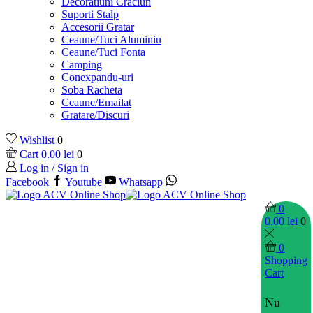
Decoratiuni Craciun
Suporti Stalp
Accesorii Gratar
Ceaune/Tuci Aluminiu
Ceaune/Tuci Fonta
Camping
Conexpandu-uri
Soba Racheta
Ceaune/Emailat
Gratare/Discuri
Wishlist
0
Cart
0.00
lei
0
Log in / Sign in
Facebook
Youtube
Whatsapp
0
0.00
lei
0
0
Shopping
Cart
Nu