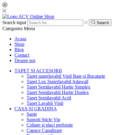
Search input
Search
Categories
Menu
Acasa
Shop
Blog
Contact
Despre noi
TAPET SI ACCESORII
Tapet superlavabil Vinil Baie si Bucatarie
Tapet Lux Superlavabil Adawall
Tapet Semilavabil Hartie Simplex
Tapet Semilavabil Hartie Duplex
Tapet Semilavabil Acril
Tapet Lavabil Vinil
CASA SI GRADINA
Sanie
Suporti Sticle Vin
Coltare si placi perforate
Capace Canalizare