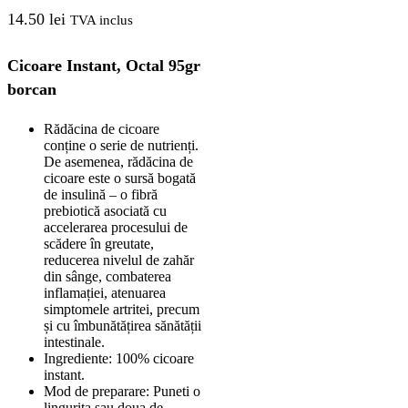
14.50
lei
TVA inclus
Cicoare Instant, Octal 95gr
borcan
Rădăcina de cicoare
conține o serie de nutrienți.
De asemenea, rădăcina de
cicoare este o sursă bogată
de insulină – o fibră
prebiotică asociată cu
accelerarea procesului de
scădere în greutate,
reducerea nivelul de zahăr
din sânge, combaterea
inflamației, atenuarea
simptomele artritei, precum
și cu îmbunătățirea sănătății
intestinale.
Ingrediente: 100% cicoare
instant.
Mod de preparare: Puneti o
lingurita sau doua de