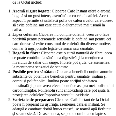
de la Octal includ:
Aromă și gust bogate:
Cicoarea Cafe Instant oferă o aromă
bogată și un gust intens, asemănător cu cel al cafelei. Acest
aspect îi permite să satisfacă pofta de cafea a celor care doresc
să evite cofeina sau care caută o alternativă mai ușoară la
cafea.
Lipsa cofeinei:
Cicoarea nu conține cofeină, ceea ce o face
potrivită pentru persoanele sensibile la cofeină sau pentru cei
care doresc să evite consumul de cofeină din diverse motive,
cum ar fi îngrijorările legate de somn sau sănătate.
Bogată în fibre:
Cicoarea este o sursă naturală de fibre, ceea
ce poate contribui la sănătatea digestivă și la menținerea
nivelului de zahăr din sânge. Fibrele pot ajuta, de asemenea,
la menținerea senzației de sațietate.
Posibile pentru sănătate:
Cicoarea beneficii conține anumite
substanțe cu potențiale beneficii pentru sănătate, inulină și
compuși polifenolici. Inulina poate sprijini sănătatea
intestinală și poate avea efecte benefice asupra metabolismului
carbohidraților. Polifenolii sunt antioxidanți care pot ajuta la
protejarea celulelor împotriva stresului oxidativ.
Varietate de preparare:
Cicoarea Cafe Instant de la Octal
poate fi preparat cu ușurință, asemenea cafelei instant. Se
adaugă o cantitate dorită într-o ceașcă, se toarnă apă fierbinte
și se amestecă. De asemenea, se poate combina cu lapte sau