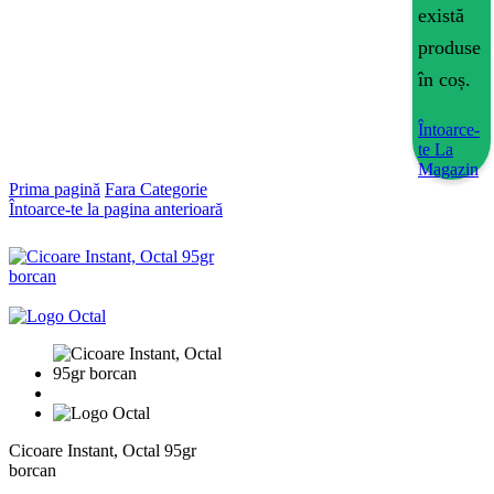
există
produse
în coș.
Întoarce-
te La
Magazin
Prima pagină
Fara Categorie
Întoarce-te la pagina anterioară
Cicoare Instant, Octal 95gr
borcan