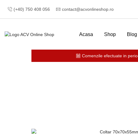
(+40) 750 408 056
contact@acvonlineshop.ro
Acasa
Shop
Blog
Comenzile efectuate in perio
Prima pagină
CASA SI GRADINA
Coltare si placi p