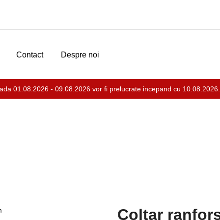
Contact
Despre noi
ada 01.08.2026 - 09.08.2026 vor fi prelucrate incepand cu 10.08.2026.
erforate
Coltar ranfor