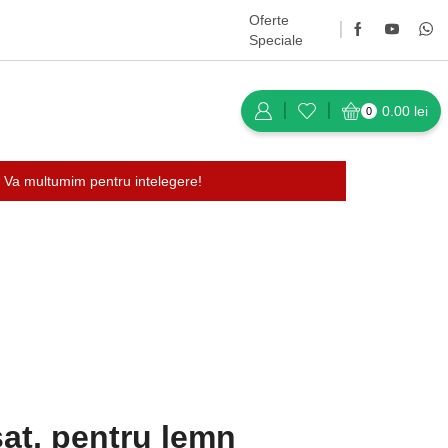
Oferte
Speciale
0.00
lei
0
 Va multumim pentru intelegere!
Întoarce-te la pagina anterioară
sat, pentru lemn