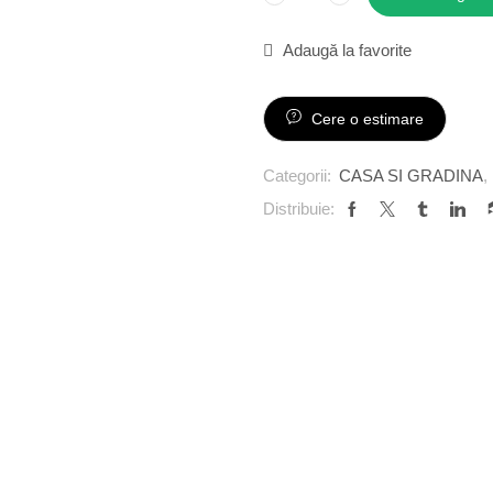
Adaugă la favorite
Cere o estimare
Categorii:
CASA SI GRADINA
,
Distribuie: