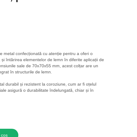
e metal confecționată cu atenție pentru a oferi o
 și întărirea elementelor de lemn în diferite aplicații de
ensiunile sale de 70x70x55 mm, acest colțar are un
grat în structurile de lemn.
al durabil și rezistent la coroziune, cum ar fi oțelul
le asigură o durabilitate îndelungată, chiar și în
 coș