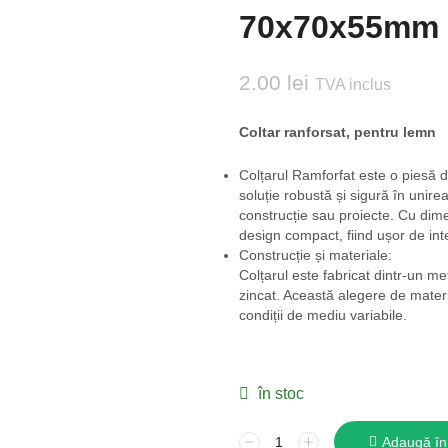
70x70x55mm
2.00
lei
TVA inclus
Coltar ranforsat, pentru lemn
Colțarul Ramforfat este o piesă d
soluție robustă și sigură în unirea
construcție sau proiecte. Cu dim
design compact, fiind ușor de inte
Construcție și materiale:
Colțarul este fabricat dintr-un met
zincat. Această alegere de materia
condiții de mediu variabile.
în stoc
Adaugă în