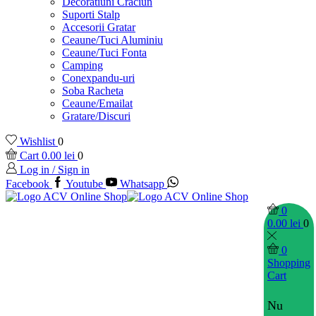
Decoratiuni Craciun
Suporti Stalp
Accesorii Gratar
Ceaune/Tuci Aluminiu
Ceaune/Tuci Fonta
Camping
Conexpandu-uri
Soba Racheta
Ceaune/Emailat
Gratare/Discuri
Wishlist
0
Cart
0.00
lei
0
Log in / Sign in
Facebook
Youtube
Whatsapp
0
0.00
lei
0
0
Shopping
Cart
Nu