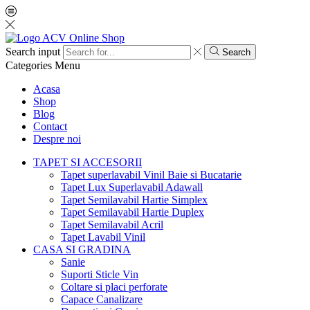
Search input
Search
Categories
Menu
Acasa
Shop
Blog
Contact
Despre noi
TAPET SI ACCESORII
Tapet superlavabil Vinil Baie si Bucatarie
Tapet Lux Superlavabil Adawall
Tapet Semilavabil Hartie Simplex
Tapet Semilavabil Hartie Duplex
Tapet Semilavabil Acril
Tapet Lavabil Vinil
CASA SI GRADINA
Sanie
Suporti Sticle Vin
Coltare si placi perforate
Capace Canalizare