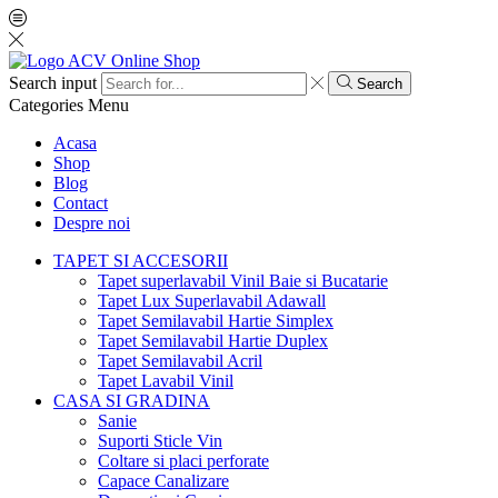
Search input
Search
Categories
Menu
Acasa
Shop
Blog
Contact
Despre noi
TAPET SI ACCESORII
Tapet superlavabil Vinil Baie si Bucatarie
Tapet Lux Superlavabil Adawall
Tapet Semilavabil Hartie Simplex
Tapet Semilavabil Hartie Duplex
Tapet Semilavabil Acril
Tapet Lavabil Vinil
CASA SI GRADINA
Sanie
Suporti Sticle Vin
Coltare si placi perforate
Capace Canalizare