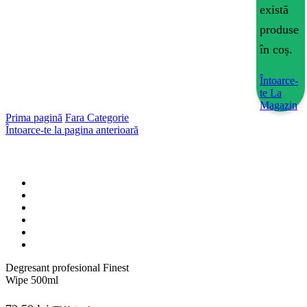
există
produse
în coș.
Întoarce-
te La
Magazin
Prima pagină
Fara Categorie
Întoarce-te la pagina anterioară
Degresant profesional Finest
Wipe 500ml