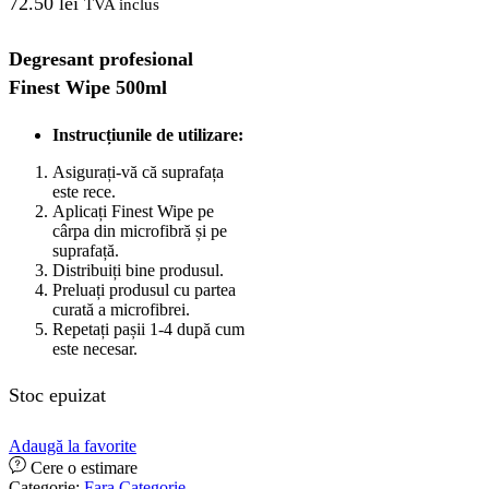
72.50
lei
TVA inclus
Degresant profesional
Finest Wipe 500ml
Instrucțiunile de utilizare:
Asigurați-vă că suprafața
este rece.
Aplicați Finest Wipe pe
cârpa din microfibră și pe
suprafață.
Distribuiți bine produsul.
Preluați produsul cu partea
curată a microfibrei.
Repetați pașii 1-4 după cum
este necesar.
Stoc epuizat
Adaugă la favorite
Cere o estimare
Categorie:
Fara Categorie