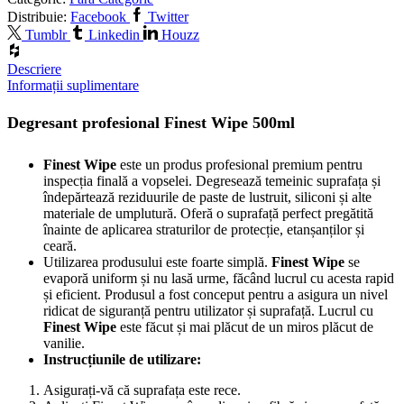
Distribuie:
Facebook
Twitter
Tumblr
Linkedin
Houzz
Descriere
Informații suplimentare
Degresant profesional Finest Wipe 500ml
Finest Wipe
este un produs profesional premium pentru
inspecția finală a vopselei. Degresează temeinic suprafața și
îndepărtează reziduurile de paste de lustruit, siliconi și alte
materiale de umplutură. Oferă o suprafață perfect pregătită
înainte de aplicarea straturilor de protecție, etanșanților și
ceară.
Utilizarea produsului este foarte simplă.
Finest Wipe
se
evaporă uniform și nu lasă urme, făcând lucrul cu acesta rapid
și eficient. Produsul a fost conceput pentru a asigura un nivel
ridicat de siguranță pentru utilizator și suprafață. Lucrul cu
Finest Wipe
este făcut și mai plăcut de un miros plăcut de
vanilie.
Instrucțiunile de utilizare:
Asigurați-vă că suprafața este rece.