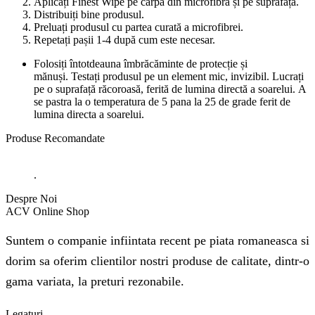
Aplicați Finest Wipe pe cârpa din microfibră și pe suprafață.
Distribuiți bine produsul.
Preluați produsul cu partea curată a microfibrei.
Repetați pașii 1-4 după cum este necesar.
Folosiți întotdeauna îmbrăcăminte de protecție și
mănuși. Testați produsul pe un element mic, invizibil. Lucrați
pe o suprafață răcoroasă, ferită de lumina directă a soarelui. A
se pastra la o temperatura de 5 pana la 25 de grade ferit de
lumina directa a soarelui.
Produse
Recomandate
.
Despre Noi
ACV Online Shop
Suntem o companie infiintata recent pe piata romaneasca si
dorim sa oferim clientilor nostri produse de calitate, dintr-o
gama variata, la preturi rezonabile.
Legaturi