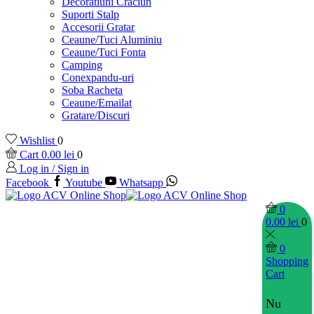
Decoratiuni Craciun
Suporti Stalp
Accesorii Gratar
Ceaune/Tuci Aluminiu
Ceaune/Tuci Fonta
Camping
Conexpandu-uri
Soba Racheta
Ceaune/Emailat
Gratare/Discuri
Wishlist
0
Cart
0.00
lei
0
Log in / Sign in
Facebook
Youtube
Whatsapp
0
0.00
lei
0
0
Shopping
Cart
Nu