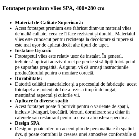
Fototapet premium vlies SPA, 400×280 cm
Material de Calitate Superioară:
Acest fototapet premium este fabricat dintr-un material vlies
de înaltă calitate, ceea ce îl face rezistent și durabil. Materialul
vlies este cunoscut pentru rezistența la decolorare și rupere și
este mai ușor de aplicat decât alte tipuri de tapet.
Instalare Ușoară:
Fototapetul vlies este relativ ușor de instalat. În general,
trebuie să aplicați adeziv direct pe perete și să lipiți fototapetul
pe suprafața pregătită. Asigurați-vă că urmați instrucțiunile
producătorului pentru o montare corectă.
Durabilitate:
Datorită calității materialelor și a procesului de fabricație, acest
fototapet are potențialul de a rezista timp îndelungat,
menținând aspectul și culorile vii.
Aplicare în diverse spații:
Acest fototapet poate fi potrivit pentru o varietate de spații,
inclusiv livinguri, bucătării, birouri, dormitoare sau chiar în
cafenele sau restaurant pentru a crea o atmosferă specifică.
Design SPA
Designul poate oferi un accent plin de personalitate în spațiul
dvs. și poate contribui la crearea unei atmosfere confortabile și