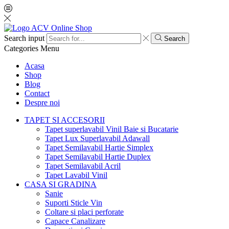
Search input
Search
Categories
Menu
Acasa
Shop
Blog
Contact
Despre noi
TAPET SI ACCESORII
Tapet superlavabil Vinil Baie si Bucatarie
Tapet Lux Superlavabil Adawall
Tapet Semilavabil Hartie Simplex
Tapet Semilavabil Hartie Duplex
Tapet Semilavabil Acril
Tapet Lavabil Vinil
CASA SI GRADINA
Sanie
Suporti Sticle Vin
Coltare si placi perforate
Capace Canalizare