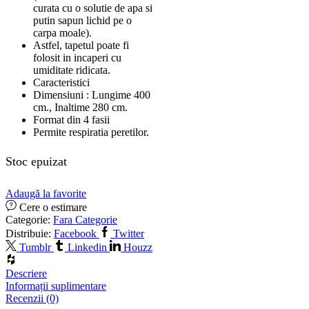
curata cu o solutie de apa si
putin sapun lichid pe o
carpa moale).
Astfel, tapetul poate fi
folosit in incaperi cu
umiditate ridicata.
Caracteristici
Dimensiuni : Lungime 400
cm., Inaltime 280 cm.
Format din 4 fasii
Permite respiratia peretilor.
Stoc epuizat
Adaugă la favorite
Cere o estimare
Categorie:
Fara Categorie
Distribuie:
Facebook
Twitter
Tumblr
Linkedin
Houzz
Descriere
Informații suplimentare
Recenzii (0)