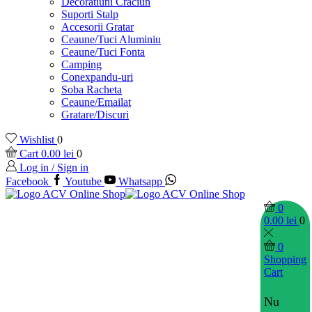
Decoratiuni Craciun
Suporti Stalp
Accesorii Gratar
Ceaune/Tuci Aluminiu
Ceaune/Tuci Fonta
Camping
Conexpandu-uri
Soba Racheta
Ceaune/Emailat
Gratare/Discuri
Wishlist
0
Cart
0.00
lei
0
Log in / Sign in
Facebook
Youtube
Whatsapp
0
0.00
lei
0
0
Shopping
Cart
Nu