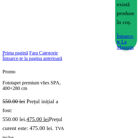
există
produse
în coș.
Întoarce-
te La
Magazin
Prima pagină
Fara Categorie
Întoarce-te la pagina anterioară
Promo
Fototapet premium vlies SPA,
400×280 cm
550.00
lei
Prețul inițial a
fost:
550.00 lei.
475.00
lei
Prețul
curent este: 475.00 lei.
TVA
inclus