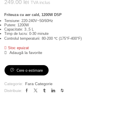
249.00
lei
TVA inclus
Friteuza cu aer cald, 1200W DSP
Tensiune: 220-240V~50/60Hz
Putere: 1200W
Capacitate: 3.,5 L
Timp de lucru: 0-30 minute
Controlul temperaturii: 80-200 ℃ (175°F-400°F)
Stoc epuizat
Adaugă la favorite
Cere o estimare
Categorie:
Fara Categorie
Distribuie: