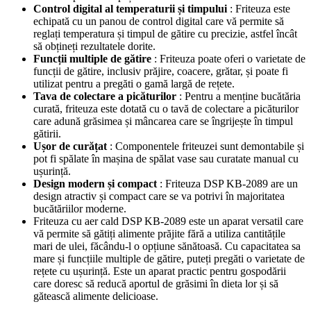
Control digital al temperaturii și timpului
: Friteuza este
echipată cu un panou de control digital care vă permite să
reglați temperatura și timpul de gătire cu precizie, astfel încât
să obțineți rezultatele dorite.
Funcții multiple de gătire
: Friteuza poate oferi o varietate de
funcții de gătire, inclusiv prăjire, coacere, grătar, și poate fi
utilizat pentru a pregăti o gamă largă de rețete.
Tava de colectare a picăturilor
: Pentru a menține bucătăria
curată, friteuza este dotată cu o tavă de colectare a picăturilor
care adună grăsimea și mâncarea care se îngrijește în timpul
gătirii.
Ușor de curățat
: Componentele friteuzei sunt demontabile și
pot fi spălate în mașina de spălat vase sau curatate manual cu
ușurință.
Design modern și compact
: Friteuza DSP KB-2089 are un
design atractiv și compact care se va potrivi în majoritatea
bucătăriilor moderne.
Friteuza cu aer cald DSP KB-2089 este un aparat versatil care
vă permite să gătiți alimente prăjite fără a utiliza cantitățile
mari de ulei, făcându-l o opțiune sănătoasă. Cu capacitatea sa
mare și funcțiile multiple de gătire, puteți pregăti o varietate de
rețete cu ușurință. Este un aparat practic pentru gospodării
care doresc să reducă aportul de grăsimi în dieta lor și să
gătească alimente delicioase.