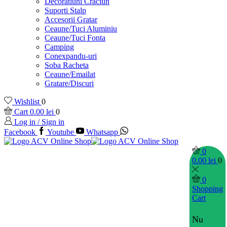
Decoratiuni Craciun
Suporti Stalp
Accesorii Gratar
Ceaune/Tuci Aluminiu
Ceaune/Tuci Fonta
Camping
Conexpandu-uri
Soba Racheta
Ceaune/Emailat
Gratare/Discuri
Wishlist
0
Cart
0.00
lei
0
Log in / Sign in
Facebook
Youtube
Whatsapp
0
0.00
lei
0
0
Shopping
Cart
Nu