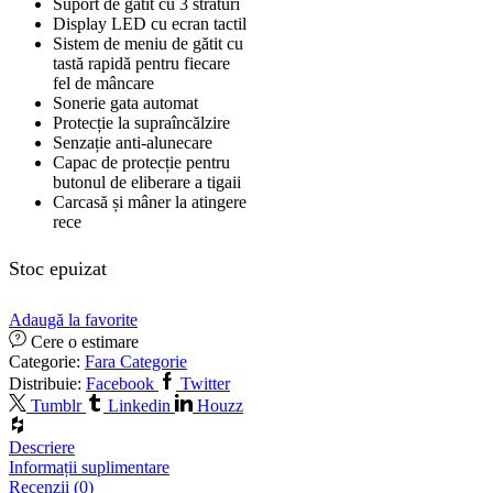
Suport de gătit cu 3 straturi
Display LED cu ecran tactil
Sistem de meniu de gătit cu
tastă rapidă pentru fiecare
fel de mâncare
Sonerie gata automat
Protecție la supraîncălzire
Senzație anti-alunecare
Capac de protecție pentru
butonul de eliberare a tigaii
Carcasă și mâner la atingere
rece
Stoc epuizat
Adaugă la favorite
Cere o estimare
Categorie:
Fara Categorie
Distribuie:
Facebook
Twitter
Tumblr
Linkedin
Houzz
Descriere
Informații suplimentare
Recenzii (0)