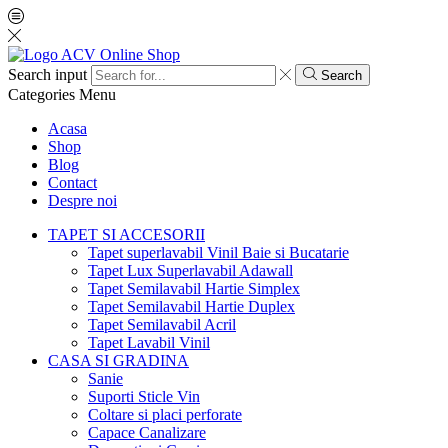
Search input
Search
Categories
Menu
Acasa
Shop
Blog
Contact
Despre noi
TAPET SI ACCESORII
Tapet superlavabil Vinil Baie si Bucatarie
Tapet Lux Superlavabil Adawall
Tapet Semilavabil Hartie Simplex
Tapet Semilavabil Hartie Duplex
Tapet Semilavabil Acril
Tapet Lavabil Vinil
CASA SI GRADINA
Sanie
Suporti Sticle Vin
Coltare si placi perforate
Capace Canalizare