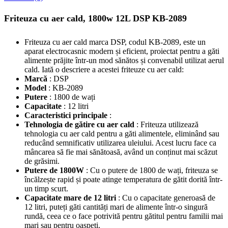
Friteuza cu aer cald, 1800w 12L DSP KB-2089
Friteuza cu aer cald marca DSP, codul KB-2089, este un
aparat electrocasnic modern și eficient, proiectat pentru a găti
alimente prăjite într-un mod sănătos și convenabil utilizat aerul
cald. Iată o descriere a acestei friteuze cu aer cald:
Marcă
: DSP
Model
: KB-2089
Putere
: 1800 de wați
Capacitate
: 12 litri
Caracteristici principale
:
Tehnologia de gătire cu aer cald
: Friteuza utilizează
tehnologia cu aer cald pentru a găti alimentele, eliminând sau
reducând semnificativ utilizarea uleiului. Acest lucru face ca
mâncarea să fie mai sănătoasă, având un conținut mai scăzut
de grăsimi.
Putere de 1800W
: Cu o putere de 1800 de wați, friteuza se
încălzește rapid și poate atinge temperatura de gătit dorită într-
un timp scurt.
Capacitate mare de 12 litri
: Cu o capacitate generoasă de
12 litri, puteți găti cantități mari de alimente într-o singură
rundă, ceea ce o face potrivită pentru gătitul pentru familii mai
mari sau pentru oaspeți.