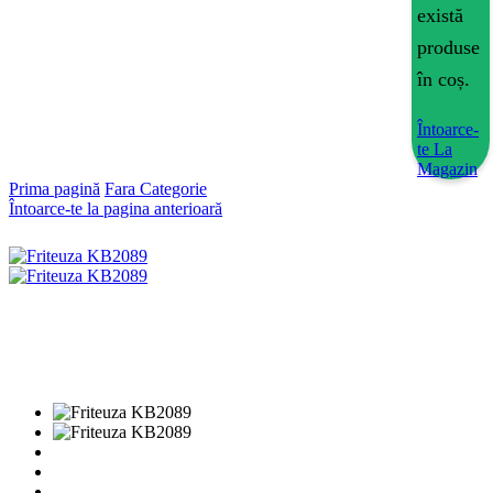
există
produse
în coș.
Întoarce-
te La
Magazin
Prima pagină
Fara Categorie
Întoarce-te la pagina anterioară