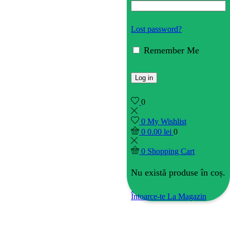
Lost password?
Remember Me
Log in
0
0
My Wishlist
0
0.00
lei
0
0
Shopping Cart
Nu există produse în coș.
Întoarce-te La Magazin