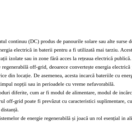
ntul continuu (DC) produs de panourile solare sau alte surse de
ergia electrică in baterii pentru a fi utilizată mai tarziu. Ace
ații izolate sau in zone fără acces la rețeaua electrică publică.
e regenerabilă off-grid, deoarece convertește energia electrică
ice din locație. De asemenea, acesta incarcă bateriile cu energ
 timpul nopții sau in perioadele cu vreme nefavorabilă.
moduri diferite, cum ar fi modul de alimentare, modul de incăr
l off-grid poate fi prevăzut cu caracteristici suplimentare, cum
 distanță.
stemelor de energie regenerabilă și joacă un rol esențial in ali