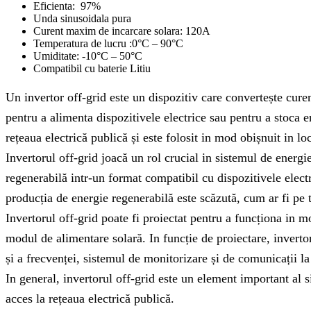
Eficienta: 97%
Unda sinusoidala pura
Curent maxim de incarcare solara: 120A
Temperatura de lucru :0°C – 90°C
Umiditate: -10°C – 50°C
Compatibil cu baterie Litiu
Un invertor off-grid este un dispozitiv care convertește cure
pentru a alimenta dispozitivele electrice sau pentru a stoca en
rețeaua electrică publică și este folosit in mod obișnuit in loc
Invertorul off-grid joacă un rol crucial in sistemul de energi
regenerabilă intr-un format compatibil cu dispozitivele electr
producția de energie regenerabilă este scăzută, cum ar fi pe
Invertorul off-grid poate fi proiectat pentru a funcționa in 
modul de alimentare solară. In funcție de proiectare, invertoru
și a frecvenței, sistemul de monitorizare și de comunicații la
In general, invertorul off-grid este un element important al si
acces la rețeaua electrică publică.