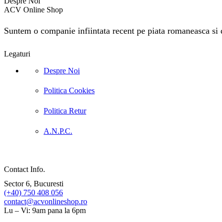
Despre Noi
ACV Online Shop
Suntem o companie infiintata recent pe piata romaneasca si do
Legaturi
Despre Noi
Politica Cookies
Politica Retur
A.N.P.C.
Contact Info.
Sector 6, Bucuresti
(+40) 750 408 056
contact@acvonlineshop.ro
Lu – Vi: 9am pana la 6pm