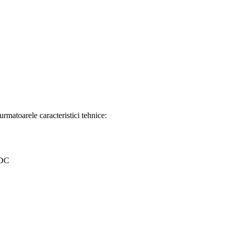
toarele caracteristici tehnice:
VDC