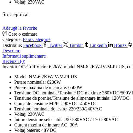
Voltaj: 230VAC
Stoc epuizat
Adaugă la favorite
Cere o estimare
Categorie:
Fara Categorie
Distribuie:
Facebook
Twitter
Tumblr
Linkedin
Houzz
Descriere
Informații suplimentare
Recenzii (0)
Invertor Off-Grid Victor 6.2kW, model NM-6.2KW-IV-M-PLUS, cu urma
Model: NM-6.2KW-IV-M-PLUS
Putere nominala: 6200W
Putere maxima de incarcare: 6500W
Tensiune DC nominala/Tensiune DC maxima: 360VDC/500
Tensiune de pornire/Tensiune de alimentare initiala: 120VDC
Gama de tensiune MPPT: 90VDC-450VDC
Tensiune nominala de iesire: 220/230/240VAC
Voltaj: 230VAC
Intrare tensiune selectabila: 90-280VAC / 170-280VAC
Curent maxim de intrare AC: 30A
Voltaj baterie: 48VDC