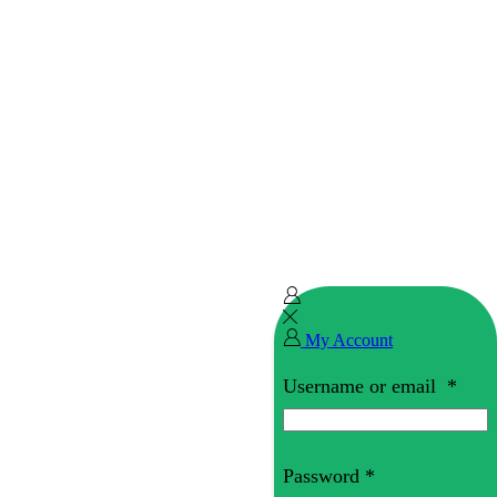
My Account
Username or email
*
Password
*