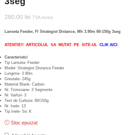
3seg
280.00
lei
TVA inclus
Lanseta Feeder, Fl Strategist Distance, Mh 3.90m 80-150g 3seg
ATENTIE!! ARTICOLUL SA MUTAT PE SITE-UL
CLIK AICI
Caracteristci
Tip Lanseta- Feeder
Model- Strategist Distance Feeder
Lungime- 3.90m
Greutate- 245g
Material Blank- Carbon
Nr. Tronsoane- 3 Segmente
Nr. Varfuri- 3
Test de Curbura- 80/150g
Nr. Inele- 13
Tip Inele- Sic K
Stoc epuizat