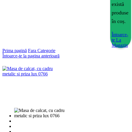
există
produse
în coș.
Întoarce-
te La
Magazin
Prima pagină
Fara Categorie
Întoarce-te la pagina anterioară