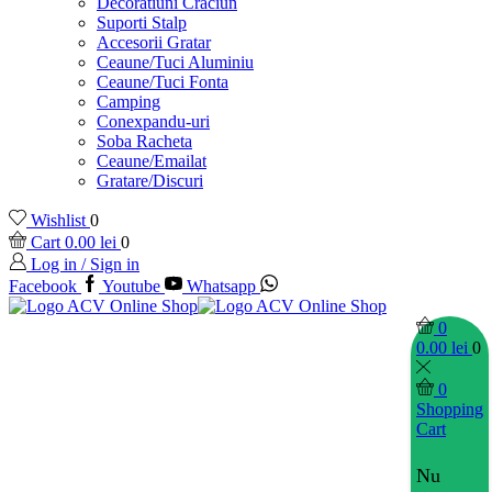
Decoratiuni Craciun
Suporti Stalp
Accesorii Gratar
Ceaune/Tuci Aluminiu
Ceaune/Tuci Fonta
Camping
Conexpandu-uri
Soba Racheta
Ceaune/Emailat
Gratare/Discuri
Wishlist
0
Cart
0.00
lei
0
Log in / Sign in
Facebook
Youtube
Whatsapp
0
0.00
lei
0
0
Shopping
Cart
Nu