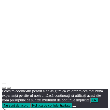
Folosim cookie-uri pentru a ne asigura că vă oferim cea mai bună
experiență pe site-ul nostru. Dacă continuați să utilizați acest site
vom presupune că sunteți mulțumit de optiunile implicite.
Ok
Nu sunt de acord
Politica de confidentialitate