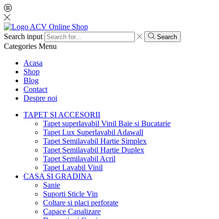
Search input
Search
Categories
Menu
Acasa
Shop
Blog
Contact
Despre noi
TAPET SI ACCESORII
Tapet superlavabil Vinil Baie si Bucatarie
Tapet Lux Superlavabil Adawall
Tapet Semilavabil Hartie Simplex
Tapet Semilavabil Hartie Duplex
Tapet Semilavabil Acril
Tapet Lavabil Vinil
CASA SI GRADINA
Sanie
Suporti Sticle Vin
Coltare si placi perforate
Capace Canalizare