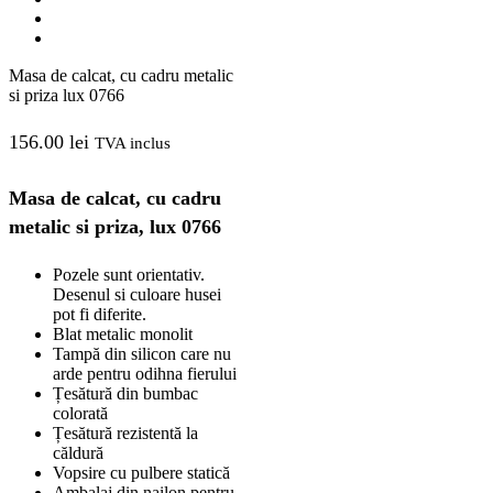
Masa de calcat, cu cadru metalic
si priza lux 0766
156.00
lei
TVA inclus
Masa de calcat, cu cadru
metalic si priza, lux 0766
Pozele sunt orientativ.
Desenul si culoare husei
pot fi diferite.
Blat metalic monolit
Tampă din silicon care nu
arde pentru odihna fierului
Țesătură din bumbac
colorată
Țesătură rezistentă la
căldură
Vopsire cu pulbere statică
Ambalaj din nailon pentru