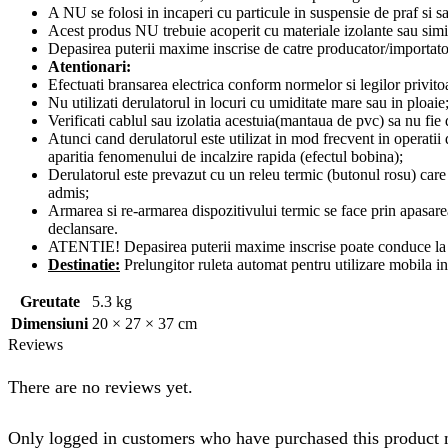
A NU se folosi in incaperi cu particule in suspensie de praf si s
Acest produs NU trebuie acoperit cu materiale izolante sau simi
Depasirea puterii maxime inscrise de catre producator/importator
Atentionari:
Efectuati bransarea electrica conform normelor si legilor privit
Nu utilizati derulatorul in locuri cu umiditate mare sau in ploaie
Verificati cablul sau izolatia acestuia(mantaua de pvc) sa nu fie d
Atunci cand derulatorul este utilizat in mod frecvent in operat
aparitia fenomenului de incalzire rapida (efectul bobina);
Derulatorul este prevazut cu un releu termic (butonul rosu) care 
admis;
Armarea si re-armarea dispozitivului termic se face prin apasarea
declansare.
ATENTIE! Depasirea puterii maxime inscrise poate conduce la t
Destinatie:
Prelungitor ruleta automat pentru utilizare mobila in 
Greutate
5.3 kg
Dimensiuni
20 × 27 × 37 cm
Reviews
There are no reviews yet.
Only logged in customers who have purchased this product 