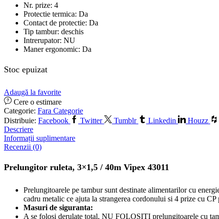
Nr. prize: 4
Protectie termica: Da
Contact de protectie: Da
Tip tambur: deschis
Intrerupator: NU
Maner ergonomic: Da
Stoc epuizat
Adaugă la favorite
Cere o estimare
Categorie:
Fara Categorie
Distribuie:
Facebook
Twitter
Tumblr
Linkedin
Houzz
Descriere
Informații suplimentare
Recenzii (0)
Prelungitor ruleta, 3×1,5 / 40m Vipex 43011
Prelungitoarele pe tambur sunt destinate alimentarilor cu energie
cadru metalic ce ajuta la strangerea cordonului si 4 prize cu CP 
Masuri de siguranta:
A se folosi derulate total, NU FOLOSITI prelungitoarele cu tambu