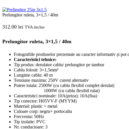
Prelungitor ruleta, 3×1,5 / 40m
312.00
lei
TVA inclus
Prelungitor ruleta, 3×1,5 / 40m
Fotografiile produselor prezentate au caracter informativ și pot 
Caracteristici tehnice:
Tip produs: derulator cablu/ prelungitor pe tambur
Cablu folosit: 3×1,5mm²
Lungime cablu: 40 m
Tensiune maxima: 250V curent alternativ
Putere totala: 2500W (cu cablu flexibil complet derulat)
1000W (cu cablu flexibil rulat)
Caracteristici nominale: 10A(priza); 10A(fisa)
Tip conector: H05VV-F (MYYM)
Material: plastic + metal
Culoare corp: negru+ portocaliu
Frecventa: 50Hz
Tip izolatie: PVC
Nr. conductoare: 3