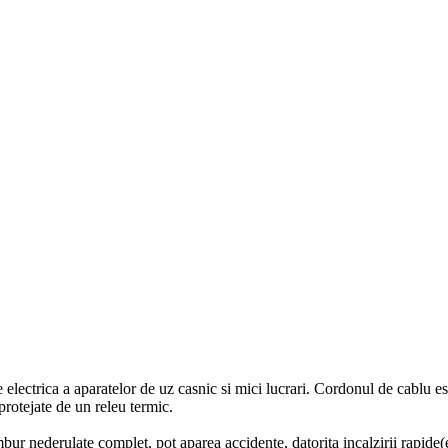
 electrica a aparatelor de uz casnic si mici lucrari. Cordonul de cablu e
protejate de un releu termic.
r nederulate complet, pot aparea accidente, datorita incalzirii rapide(