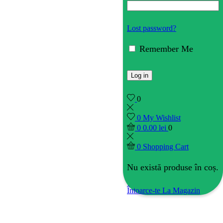
Lost password?
Remember Me
Log in
0
0
My Wishlist
0
0.00
lei
0
0
Shopping Cart
Nu există produse în coș.
Întoarce-te La Magazin