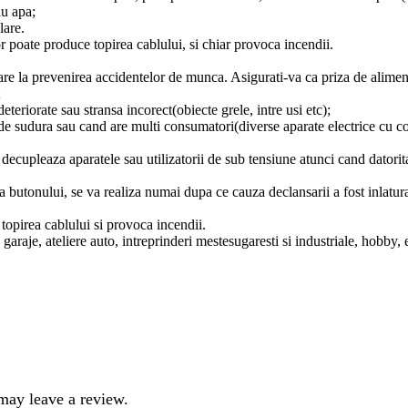
au apa;
lare.
 poate produce topirea cablului, si chiar provoca incendii.
oare la prevenirea accidentelor de munca. Asigurati-va ca priza de alime
;
eteriorate sau stransa incorect(obiecte grele, intre usi etc);
ii de sudura sau cand are multi consumatori(diverse aparate electrice cu
decupleaza aparatele sau utilizatorii de sub tensiune atunci cand datorit
 butonului, se va realiza numai dupa ce cauza declansarii a fost inlatur
opirea cablului si provoca incendii.
garaje, ateliere auto, intreprinderi mestesugaresti si industriale, hobby, 
may leave a review.