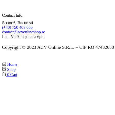
Contact Info.
Sector 6, Bucuresti
(+40) 750 408 056
contact@acvonlineshop.ro
Lu – Vi: 9am pana la 6pm
Copyright © 2023 ACV Online S.R.L. – CIF RO 47432650 
Home
Shop
0
Cart