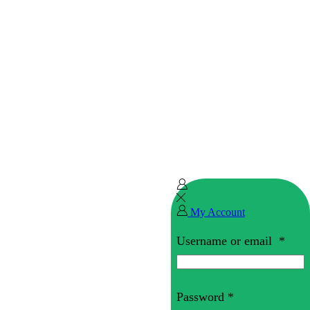
My Account
Username or email
*
Password
*