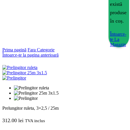
există
produse
în coș.
Întoarce-
te La
Magazin
Prima pagină
Fara Categorie
Întoarce-te la pagina anterioară
Prelungitor ruleta, 3×2,5 / 25m
312.00
lei
TVA inclus