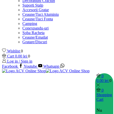
Decoratiuni Craciun
Suporti Stalp
Accesorii Gratar
Ceaune/Tuci Aluminiu
Ceaune/Tuci Fonta
Camping
Conexpandu-uri
Soba Racheta
Ceaune/Emailat
Gratare/Discuri
Wishlist
0
Cart
0.00
lei
0
Log in / Sign in
Facebook
Youtube
Whatsapp
0
0.00
lei
0
0
Shopping
Cart
Nu