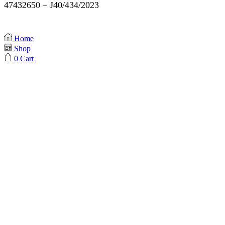
47432650 – J40/434/2023
Home
Shop
0
Cart