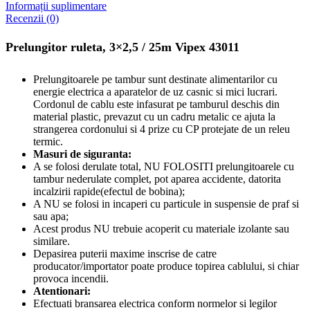
Informații suplimentare
Recenzii (0)
Prelungitor ruleta, 3×2,5 / 25m Vipex 43011
Prelungitoarele pe tambur sunt destinate alimentarilor cu
energie electrica a aparatelor de uz casnic si mici lucrari.
Cordonul de cablu este infasurat pe tamburul deschis din
material plastic, prevazut cu un cadru metalic ce ajuta la
strangerea cordonului si 4 prize cu CP protejate de un releu
termic.
Masuri de siguranta:
A se folosi derulate total, NU FOLOSITI prelungitoarele cu
tambur nederulate complet, pot aparea accidente, datorita
incalzirii rapide(efectul de bobina);
A NU se folosi in incaperi cu particule in suspensie de praf si
sau apa;
Acest produs NU trebuie acoperit cu materiale izolante sau
similare.
Depasirea puterii maxime inscrise de catre
producator/importator poate produce topirea cablului, si chiar
provoca incendii.
Atentionari:
Efectuati bransarea electrica conform normelor si legilor