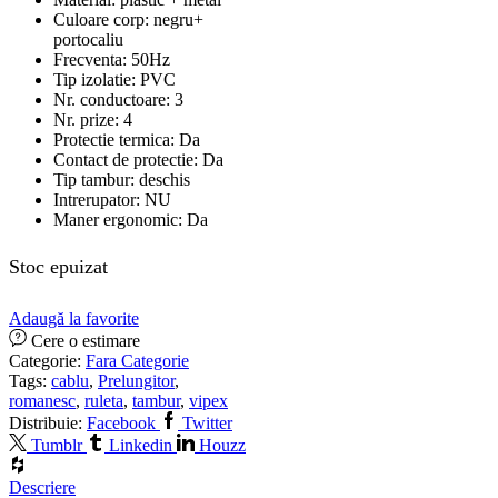
Culoare corp: negru+
portocaliu
Frecventa: 50Hz
Tip izolatie: PVC
Nr. conductoare: 3
Nr. prize: 4
Protectie termica: Da
Contact de protectie: Da
Tip tambur: deschis
Intrerupator: NU
Maner ergonomic: Da
Stoc epuizat
Adaugă la favorite
Cere o estimare
Categorie:
Fara Categorie
Tags:
cablu
,
Prelungitor
,
romanesc
,
ruleta
,
tambur
,
vipex
Distribuie:
Facebook
Twitter
Tumblr
Linkedin
Houzz
Descriere