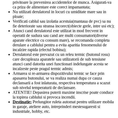
privitoare la prevenirea accidentelor de munca. Asigurati-va
ca priza de alimentare este corect impamantata;
Nu utilizati derulatorul in locuri cu umiditate mare sau in
ploaie;
Verificati cablul sau izolatia acestuia(mantaua de pvc) sa nu
fie deteriorate sau stransa incorect(obiecte grele, intre usi etc);
Atunci cand derulatorul este utilizat in mod frecvent in
operatii de sudura sau cand are multi consumatori(diverse
aparate electrice cu consum mare), se recomanda completa
derulare a cablului pentru a evita aparitia fenomenului de
incalzire rapida (efectul bobina);
Derulatorul este prevazut cu un releu termic (butonul rosu)
care decupleaza aparatele sau utilizatorii de sub tensiune
atunci cand datorita unei functionari indelungate acesta se
incalzeste peste pragul termic admis;
Armarea si re-armarea dispozitivului termic se face prin
apasarea butonului, se va realiza numai dupa ce cauza
declansarii a fost inlaturata, respectiva temperatura a scazut
sub nivelul temperaturii de declansare.
ATENTIE! Depasirea puterii maxime inscrise poate conduce
la topirea cablului si provoca incendii.
Destinatie:
Prelungitor ruleta automat pentru utilizare mobila
in garaje, ateliere auto, intreprinderi mestesugaresti si
industriale, hobby, etc.