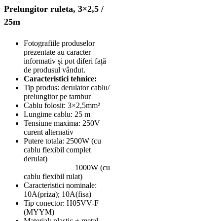
Prelungitor ruleta, 3×2,5 /
25m
Fotografiile produselor
prezentate au caracter
informativ și pot diferi față
de produsul vândut.
Caracteristici tehnice:
Tip produs: derulator cablu/
prelungitor pe tambur
Cablu folosit: 3×2,5mm²
Lungime cablu: 25 m
Tensiune maxima: 250V
curent alternativ
Putere totala: 2500W (cu
cablu flexibil complet
derulat)
1000W (cu
cablu flexibil rulat)
Caracteristici nominale:
10A(priza); 10A(fisa)
Tip conector: H05VV-F
(MYYM)
Material: plastic + metal