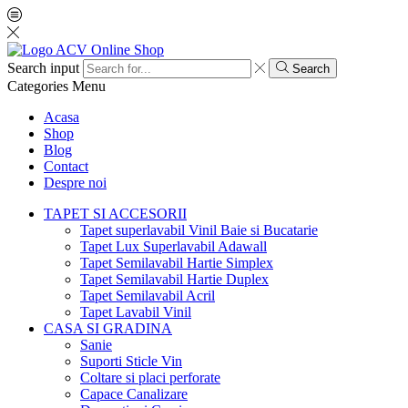
Search input
Search
Categories
Menu
Acasa
Shop
Blog
Contact
Despre noi
TAPET SI ACCESORII
Tapet superlavabil Vinil Baie si Bucatarie
Tapet Lux Superlavabil Adawall
Tapet Semilavabil Hartie Simplex
Tapet Semilavabil Hartie Duplex
Tapet Semilavabil Acril
Tapet Lavabil Vinil
CASA SI GRADINA
Sanie
Suporti Sticle Vin
Coltare si placi perforate
Capace Canalizare