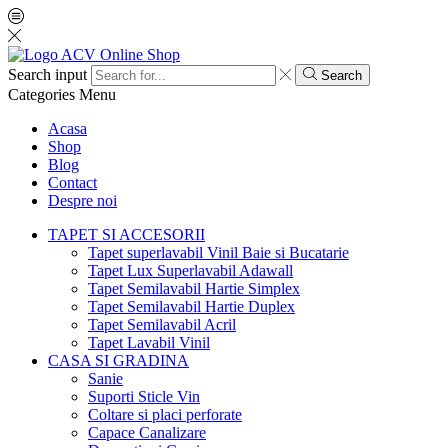
Search input
Search
Categories
Menu
Acasa
Shop
Blog
Contact
Despre noi
TAPET SI ACCESORII
Tapet superlavabil Vinil Baie si Bucatarie
Tapet Lux Superlavabil Adawall
Tapet Semilavabil Hartie Simplex
Tapet Semilavabil Hartie Duplex
Tapet Semilavabil Acril
Tapet Lavabil Vinil
CASA SI GRADINA
Sanie
Suporti Sticle Vin
Coltare si placi perforate
Capace Canalizare