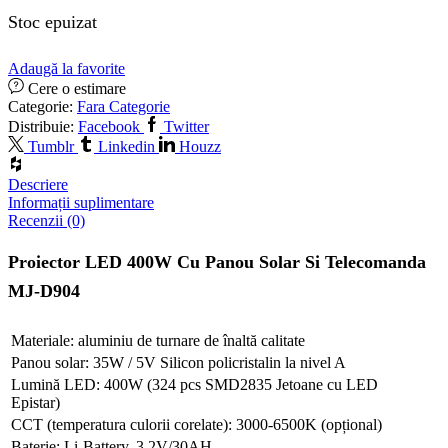
Stoc epuizat
Adaugă la favorite
Cere o estimare
Categorie:
Fara Categorie
Distribuie:
Facebook
Twitter
Tumblr
Linkedin
Houzz
Descriere
Informații suplimentare
Recenzii (0)
Proiector LED 400W Cu Panou Solar Si Telecomanda
MJ-D904
Materiale: aluminiu de turnare de înaltă calitate
Panou solar: 35W / 5V Silicon policristalin la nivel A
Lumină LED: 400W (324 pcs SMD2835 Jetoane cu LED
Epistar)
CCT (temperatura culorii corelate): 3000-6500K (opțional)
Baterie: Li-Battery, 3.2V/30AH