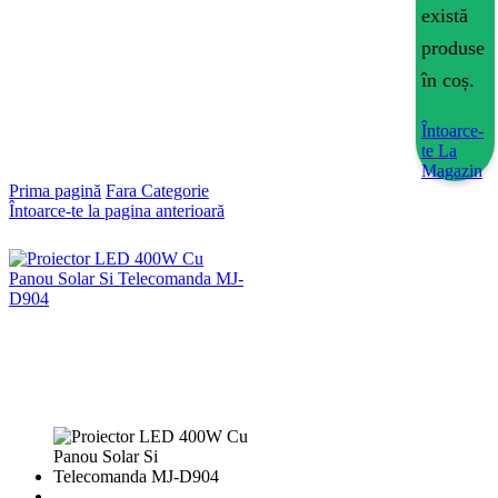
există
produse
în coș.
Întoarce-
te La
Magazin
Prima pagină
Fara Categorie
Întoarce-te la pagina anterioară