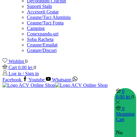
Decoratiuni Craciun
Suporti Stalp
Accesorii Gratar
Ceaune/Tuci Aluminiu
Ceaune/Tuci Fonta
Camping
Conexpandu-uri
Soba Racheta
Ceaune/Emailat
Gratare/Discuri
Wishlist
0
Cart
0.00
lei
0
Log in / Sign in
Facebook
Youtube
Whatsapp
0
0.00
lei
0
0
Shopping
Cart
Nu