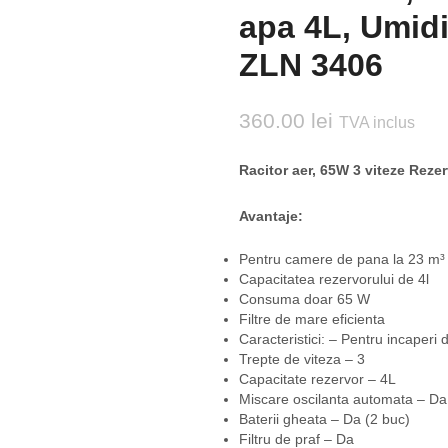
apa 4L, Umidif
ZLN 3406
360.00
lei
TVA inclus
Racitor aer, 65W 3 viteze Reze
Avantaje:
Pentru camere de pana la 23 m³
Capacitatea rezervorului de 4l
Consuma doar 65 W
Filtre de mare eficienta
Caracteristici: – Pentru incaperi
Trepte de viteza – 3
Capacitate rezervor – 4L
Miscare oscilanta automata – Da
Baterii gheata – Da (2 buc)
Filtru de praf – Da