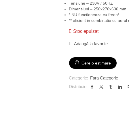
Tensiune – 230V / 50HZ
Dimensiuni – 250x270x600 mm
* NU functioneaza cu freon!
** eficient in combinatie cu aerul 
Stoc epuizat
Adaugă la favorite
Cere o estimare
Categorie:
Fara Categorie
Distribuie: