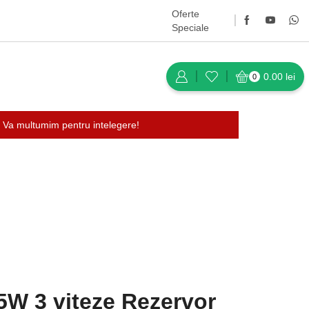
Oferte
Speciale
0.00
lei
0
 Va multumim pentru intelegere!
Întoarce-te la pagina anterioară
65W 3 viteze Rezervor