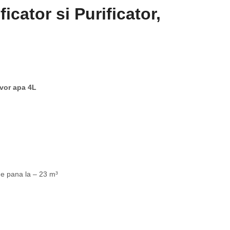
icator si Purificator,
rvor apa 4L
 de pana la – 23 m³