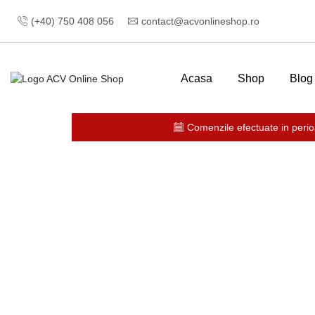
(+40) 750 408 056
contact@acvonlineshop.ro
Acasa
Shop
Blog
Comenzile efectuate in perio
Prima pagină
Fara Categorie