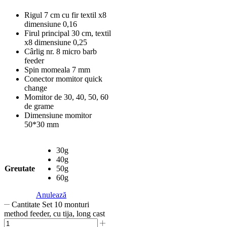
Rigul 7 cm cu fir textil x8
dimensiune 0,16
Firul principal 30 cm, textil
x8 dimensiune 0,25
Cârlig nr. 8 micro barb
feeder
Spin momeala 7 mm
Conector momitor quick
change
Momitor de 30, 40, 50, 60
de grame
Dimensiune momitor
50*30 mm
30g
40g
Greutate
50g
60g
Anulează
Cantitate Set 10 monturi
method feeder, cu tija, long cast