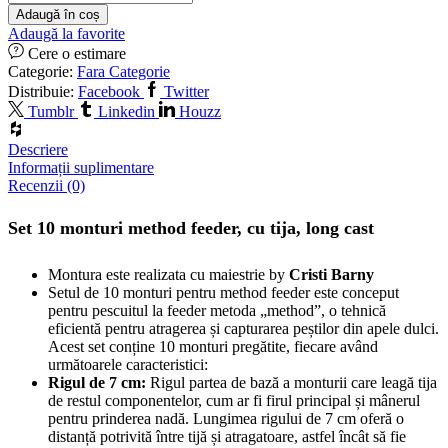
Adaugă în coș
Adaugă la favorite
Cere o estimare
Categorie:
Fara Categorie
Distribuie:
Facebook
Twitter
Tumblr
Linkedin
Houzz
Descriere
Informații suplimentare
Recenzii (0)
Set 10 monturi method feeder, cu tija, long cast
Montura este realizata cu maiestrie by
Cristi Barny
Setul de 10 monturi pentru method feeder este conceput
pentru pescuitul la feeder metoda „method”, o tehnică
eficientă pentru atragerea și capturarea peștilor din apele dulci.
Acest set conține 10 monturi pregătite, fiecare având
următoarele caracteristici:
Rigul de 7 cm:
Rigul partea de bază a monturii care leagă tija
de restul componentelor, cum ar fi firul principal și mânerul
pentru prinderea nadă. Lungimea rigului de 7 cm oferă o
distanță potrivită între tijă și atragatoare, astfel încât să fie