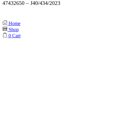
47432650 – J40/434/2023
Home
Shop
0
Cart