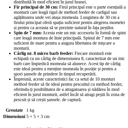
distribuită în mod eficient în jurul hranei.
Fir principal de 30 cm:
Firul principal este o parte esențială a
monturii care leagă rigul de method feeder de carligul sau
agățătoarea unde vei atașa momeala. Lungimea de 30 cm a
firului principal oferă spațiu suficient pentru alegerea momelei
și pentru ca aceasta să se prezinte natural în fața peștilor.
Spin de 7 mm:
Acesta este un mic accesoriu în formă de spint
care leagă montura de linie principală. Spinul de 7 mm este
suficient de mare pentru a asigura libertatea de mișcare a
monturii.
Cârlig nr. 8 micro barb feeder:
Fiecare montură este
echipată cu un cârlig de dimensiunea 8, caracterizat de un mic
barb care împiedică momeala să alunece. Acest tip de cârlig
este ideal pentru a menține momeala în poziție și pentru a
spori șansele de prindere în timpul recuperării.
Împreună, aceste caracteristici fac ca setul de 10 monturi
method feeder să fie ideal pentru pescuitul cu method feeder,
oferindu-ți posibilitatea de a atragatoarea și nădărea în mod
eficient în jurul monturii, astfel încât să atragi peștii în zona de
pescuit și să crești șansele. de captură.
Greutate
1 kg
Dimensiuni
5 × 5 × 3 cm