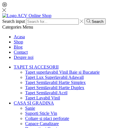
Search input
Search
Categories
Menu
Acasa
Shop
Blog
Contact
Despre noi
TAPET SI ACCESORII
Tapet superlavabil Vinil Baie si Bucatarie
Tapet Lux Superlavabil Adawall
Tapet Semilavabil Hartie Simplex
Tapet Semilavabil Hartie Duplex
Tapet Semilavabil Acril
Tapet Lavabil Vinil
CASA SI GRADINA
Sanie
Suporti Sticle Vin
Coltare si placi perforate
Capace Canalizare