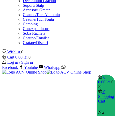
Decoratiuni Craciun
Suporti Stalp
Accesorii Gratar
Ceaune/Tuci Aluminiu
Ceaune/Tuci Fonta
Camping
Conexpandu-uri
Soba Racheta
Ceaune/Emailat
Gratare/Discuri
Wishlist
0
Cart
0.00
lei
0
Log in / Sign in
Facebook
Youtube
Whatsapp
0
0.00
lei
0
0
Shopping
Cart
Nu