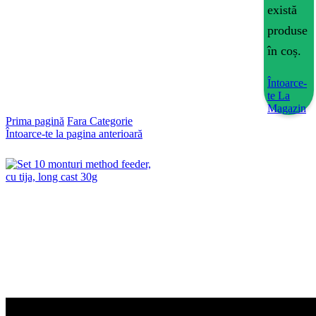
există
produse
în coș.
Întoarce-
te La
Magazin
Prima pagină
Fara Categorie
Întoarce-te la pagina anterioară