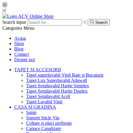
Search input
Search
Categories
Menu
Acasa
Shop
Blog
Contact
Despre noi
TAPET SI ACCESORII
Tapet superlavabil Vinil Baie si Bucatarie
Tapet Lux Superlavabil Adawall
Tapet Semilavabil Hartie Simplex
Tapet Semilavabil Hartie Duplex
Tapet Semilavabil Acril
Tapet Lavabil Vinil
CASA SI GRADINA
Sanie
Suporti Sticle Vin
Coltare si placi perforate
Capace Canalizare