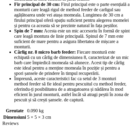
Fir principal de 30 cm:
Firul principal este o parte esențială a
monturii care leagă rigul de method feeder de carligul sau
agățătoarea unde vei atașa momeala. Lungimea de 30 cm a
firului principal oferă spațiu suficient pentru alegerea momelei
și pentru ca aceasta să se prezinte natural în fața peștilor.
Spin de 7 mm:
Acesta este un mic accesoriu în formă de spint
care leagă montura de linie principală. Spinul de 7 mm este
suficient de mare pentru a asigura libertatea de mișcare a
monturii.
Cârlig nr. 8 micro barb feeder:
Fiecare montură este
echipată cu un cârlig de dimensiunea 8, caracterizat de un mic
barb care împiedică momeala să alunece. Acest tip de cârlig
este ideal pentru a menține momeala în poziție și pentru a
spori șansele de prindere în timpul recuperării.
Împreună, aceste caracteristici fac ca setul de 3 monturi
method feeder să fie ideal pentru pescuitul cu method feeder,
oferindu-ți posibilitatea de a atragatoarea și nădărea în mod
eficient în jurul monturii, astfel încât să atragi peștii în zona de
pescuit și să crești șansele. de captură.
Greutate
0.090 kg
Dimensiuni
5 × 5 × 3 cm
Reviews