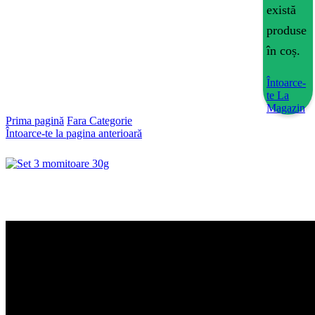
există
produse
în coș.
Întoarce-
te La
Magazin
Prima pagină
Fara Categorie
Întoarce-te la pagina anterioară