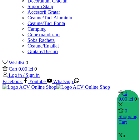
Decoratiuni Craciun
Suporti Stalp
Accesorii Gratar
Ceaune/Tuci Aluminiu
Ceaune/Tuci Fonta
Camping
Conexpandu-uri
Soba Racheta
Ceaune/Emailat
Gratare/Discuri
Wishlist
0
Cart
0.00
lei
0
Log in / Sign in
Facebook
Youtube
Whatsapp
0
0.00
lei
0
0
Shopping
Cart
Nu