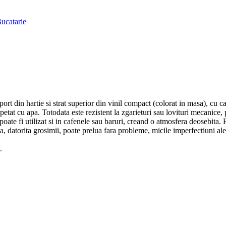
Bucatarie
rt din hartie si strat superior din vinil compact (colorat in masa), cu cara
petat cu apa. Totodata este rezistent la zgarieturi sau lovituri mecanice,
 poate fi utilizat si in cafenele sau baruri, creand o atmosfera deosebita. 
 datorita grosimii, poate prelua fara probleme, micile imperfectiuni ale 
.