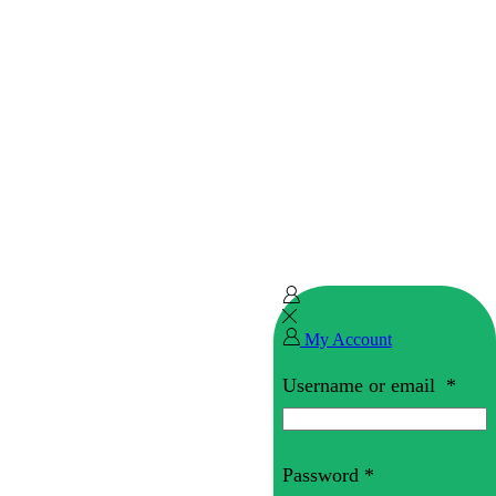
My Account
Username or email
*
Password
*