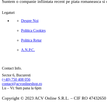
Suntem o companie infiintata recent pe piata romaneasca si do
Legaturi
Despre Noi
Politica Cookies
Politica Retur
A.N.P.C.
Contact Info.
Sector 6, Bucuresti
(+40) 750 408 056
contact@acvonlineshop.ro
Lu – Vi: 9am pana la 6pm
Copyright © 2023 ACV Online S.R.L. – CIF RO 47432650 