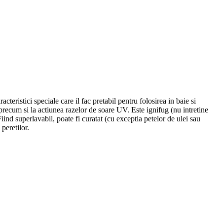
cteristici speciale care il fac pretabil pentru folosirea in baie si
 precum si la actiunea razelor de soare UV. Este ignifug (nu intretine
Fiind superlavabil, poate fi curatat (cu exceptia petelor de ulei sau
peretilor.