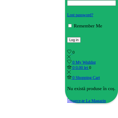
Lost password?
Remember Me
Log in
0
0
My Wishlist
0
0.00
lei
0
0
Shopping Cart
Nu există produse în coș.
Întoarce-te La Magazin