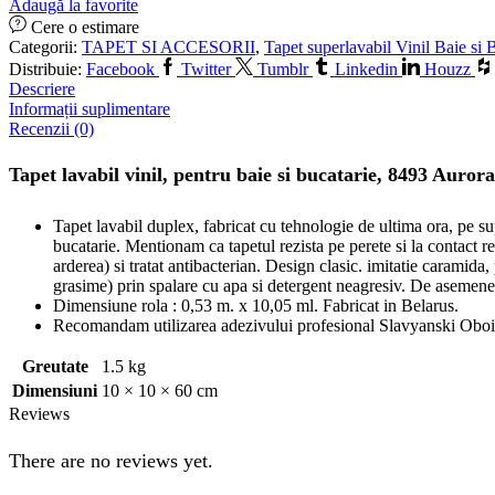
Adaugă la favorite
Cere o estimare
Categorii:
TAPET SI ACCESORII
,
Tapet superlavabil Vinil Baie si 
Distribuie:
Facebook
Twitter
Tumblr
Linkedin
Houzz
Descriere
Informații suplimentare
Recenzii (0)
Tapet lavabil vinil, pentru baie si bucatarie, 8493 Aurora
Tapet lavabil duplex, fabricat cu tehnologie de ultima ora, pe supo
bucatarie. Mentionam ca tapetul rezista pe perete si la contact re
arderea) si tratat antibacterian. Design clasic. imitatie caramida,
grasime) prin spalare cu apa si detergent neagresiv. De asemenea,
Dimensiune rola : 0,53 m. x 10,05 ml. Fabricat in Belarus.
Recomandam utilizarea adezivului profesional Slavyanski Oboi
Greutate
1.5 kg
Dimensiuni
10 × 10 × 60 cm
Reviews
There are no reviews yet.