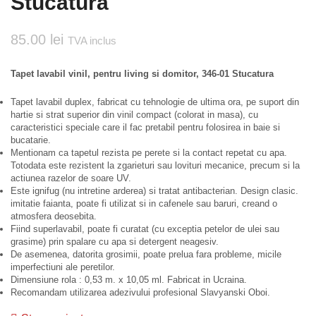
Stucatura
85.00
lei
TVA inclus
Tapet lavabil vinil, pentru living si domitor, 346-01 Stucatura
Tapet lavabil duplex, fabricat cu tehnologie de ultima ora, pe suport din
hartie si strat superior din vinil compact (colorat in masa), cu
caracteristici speciale care il fac pretabil pentru folosirea in baie si
bucatarie.
Mentionam ca tapetul rezista pe perete si la contact repetat cu apa.
Totodata este rezistent la zgarieturi sau lovituri mecanice, precum si la
actiunea razelor de soare UV.
Este ignifug (nu intretine arderea) si tratat antibacterian. Design clasic.
imitatie faianta, poate fi utilizat si in cafenele sau baruri, creand o
atmosfera deosebita.
Fiind superlavabil, poate fi curatat (cu exceptia petelor de ulei sau
grasime) prin spalare cu apa si detergent neagesiv.
De asemenea, datorita grosimii, poate prelua fara probleme, micile
imperfectiuni ale peretilor.
Dimensiune rola : 0,53 m. x 10,05 ml. Fabricat in Ucraina.
Recomandam utilizarea adezivului profesional Slavyanski Oboi.