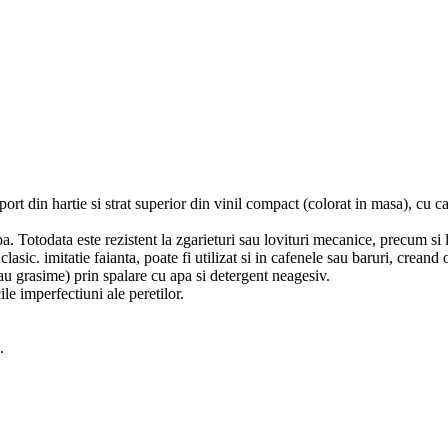
rt din hartie si strat superior din vinil compact (colorat in masa), cu cara
pa. Totodata este rezistent la zgarieturi sau lovituri mecanice, precum si
clasic. imitatie faianta, poate fi utilizat si in cafenele sau baruri, crean
sau grasime) prin spalare cu apa si detergent neagesiv.
e imperfectiuni ale peretilor.
.