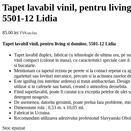
Tapet lavabil vinil, pentru living
5501-12 Lidia
85.00
lei
TVA inclus
Tapet lavabil vinil, pentru living si domitor, 5501-12 Lidia
Tapet lavabil duplex, fabricat cu tehnologie de ultima ora, pe sup
vinil compact (colorat in masa), cu caracteristici speciale care il 
si bucatarie.
Mentionam ca tapetul rezista pe perete si la contact repetat cu ap
zgarieturi sau lovituri mecanice, precum si la actiunea razelor 
Este ignifug (nu intretine arderea) si tratat antibacterian. Design c
utilizat si in cafenele sau baruri, creand o atmosfera deosebita.
Fiind superlavabil, poate fi curatat (cu exceptia petelor de ulei 
detergent neagesiv.
De asemenea, datorita grosimii, poate prelua fara probleme, micil
Dimensiune rola : 0,53 m. x 10,05 ml.
Fabricat in Ucraina.
Recomandam utilizarea adezivului profesional Slavyanski Oboi
Stoc epuizat