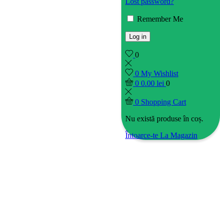
Lost password?
Remember Me
Log in
0
0
My Wishlist
0
0.00
lei
0
0
Shopping Cart
Nu există produse în coș.
Întoarce-te La Magazin