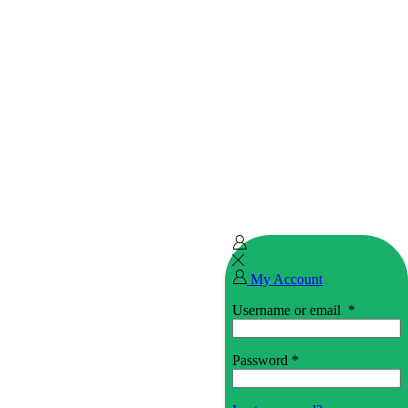
My Account
Username or email
*
Password
*