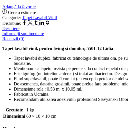
Adaugă la favorite
Cere o estimare
Categorie:
Tapet Lavabil Vinil
Facebook
Twitter
Tumblr
Linkedin
Houzz
Distribuie:
Descriere
Informații suplimentare
Recenzii (0)
Tapet lavabil vinil, pentru living si domitor, 5501-12 Lidia
Tapet lavabil duplex, fabricat cu tehnologie de ultima ora, pe supo
bucatarie.
Mentionam ca tapetul rezista pe perete si la contact repetat cu a
Este ignifug (nu intretine arderea) si tratat antibacterian. Design 
Fiind superlavabil, poate fi curatat (cu exceptia petelor de ulei 
De asemenea, datorita grosimii, poate prelua fara probleme, micil
Dimensiune rola : 0,53 m. x 10,05 ml.
Fabricat in Ucraina.
Recomandam utilizarea adezivului profesional Slavyanski Oboi
Greutate
1 kg
Dimensiuni
60 × 10 × 10 cm