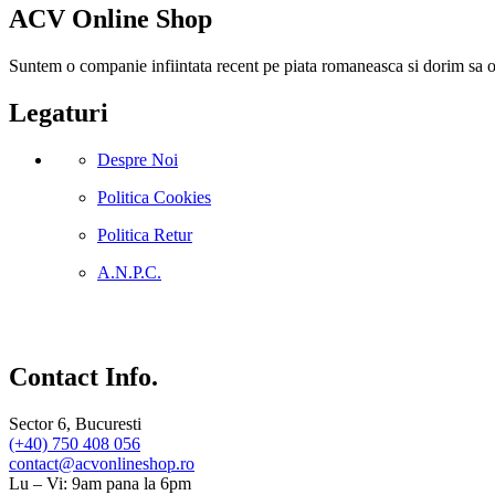
ACV Online Shop
Suntem o companie infiintata recent pe piata romaneasca si dorim sa ofer
Legaturi
Despre Noi
Politica Cookies
Politica Retur
A.N.P.C.
Contact Info.
Sector 6, Bucuresti
(+40) 750 408 056
contact@acvonlineshop.ro
Lu – Vi: 9am pana la 6pm