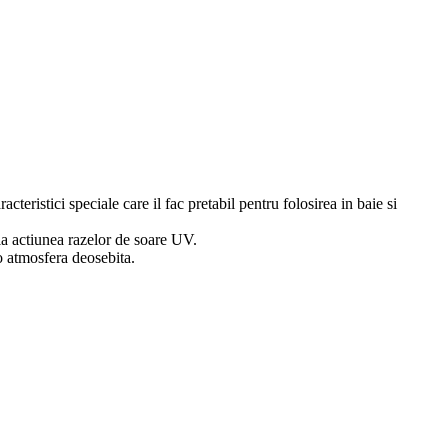
cteristici speciale care il fac pretabil pentru folosirea in baie si
 la actiunea razelor de soare UV.
d o atmosfera deosebita.