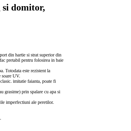
 si domitor,
ort din hartie si strat superior din
fac pretabil pentru folosirea in baie
a. Totodata este rezistent la
de soare UV.
lasic. imitatie faianta, poate fi
sau grasime) prin spalare cu apa si
e imperfectiuni ale peretilor.
.