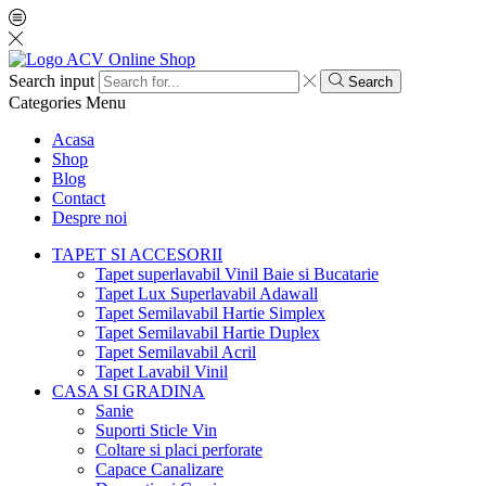
Search input
Search
Categories
Menu
Acasa
Shop
Blog
Contact
Despre noi
TAPET SI ACCESORII
Tapet superlavabil Vinil Baie si Bucatarie
Tapet Lux Superlavabil Adawall
Tapet Semilavabil Hartie Simplex
Tapet Semilavabil Hartie Duplex
Tapet Semilavabil Acril
Tapet Lavabil Vinil
CASA SI GRADINA
Sanie
Suporti Sticle Vin
Coltare si placi perforate
Capace Canalizare