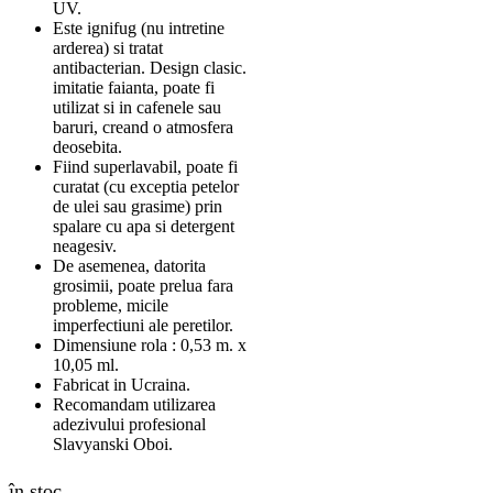
UV.
Este ignifug (nu intretine
arderea) si tratat
antibacterian. Design clasic.
imitatie faianta, poate fi
utilizat si in cafenele sau
baruri, creand o atmosfera
deosebita.
Fiind superlavabil, poate fi
curatat (cu exceptia petelor
de ulei sau grasime) prin
spalare cu apa si detergent
neagesiv.
De asemenea, datorita
grosimii, poate prelua fara
probleme, micile
imperfectiuni ale peretilor.
Dimensiune rola : 0,53 m. x
10,05 ml.
Fabricat in Ucraina.
Recomandam utilizarea
adezivului profesional
Slavyanski Oboi.
în stoc