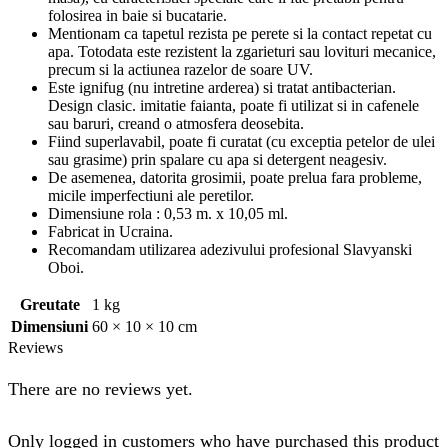
folosirea in baie si bucatarie.
Mentionam ca tapetul rezista pe perete si la contact repetat cu
apa. Totodata este rezistent la zgarieturi sau lovituri mecanice,
precum si la actiunea razelor de soare UV.
Este ignifug (nu intretine arderea) si tratat antibacterian.
Design clasic. imitatie faianta, poate fi utilizat si in cafenele
sau baruri, creand o atmosfera deosebita.
Fiind superlavabil, poate fi curatat (cu exceptia petelor de ulei
sau grasime) prin spalare cu apa si detergent neagesiv.
De asemenea, datorita grosimii, poate prelua fara probleme,
micile imperfectiuni ale peretilor.
Dimensiune rola : 0,53 m. x 10,05 ml.
Fabricat in Ucraina.
Recomandam utilizarea adezivului profesional Slavyanski
Oboi.
Greutate
1 kg
Dimensiuni
60 × 10 × 10 cm
Reviews
There are no reviews yet.
Only logged in customers who have purchased this product