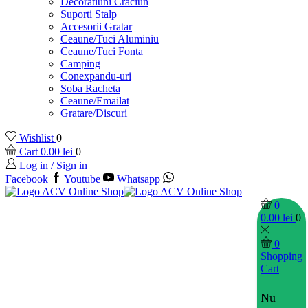
Decoratiuni Craciun
Suporti Stalp
Accesorii Gratar
Ceaune/Tuci Aluminiu
Ceaune/Tuci Fonta
Camping
Conexpandu-uri
Soba Racheta
Ceaune/Emailat
Gratare/Discuri
Wishlist
0
Cart
0.00
lei
0
Log in / Sign in
Facebook
Youtube
Whatsapp
0
0.00
lei
0
0
Shopping
Cart
Nu