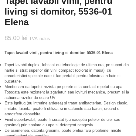
Tapet lavabil vinil, pentru
living si domitor, 5536-01
Elena
85.00
lei
TVA inclus
Tapet lavabil vinil, pentru living si domitor, 5536-01 Elena
Tapet lavabil duplex, fabricat cu tehnologie de ultima ora, pe suport din
hartie si strat superior din vinil compact (colorat in masa), cu
caracteristici speciale care il fac pretabil pentru folosirea in baie si
bucatarie.
Mentionam ca tapetul rezista pe perete si la contact repetat cu apa.
Totodata este rezistent la zgarieturi sau lovituri mecanice, precum si la
actiunea razelor de soare UV.
Este ignifug (nu intretine arderea) si tratat antibacterian. Design clasic.
imitatie faianta, poate fi utilizat si in cafenele sau baruri, creand o
atmosfera deosebita.
Fiind superlavabil, poate fi curatat (cu exceptia petelor de ulei sau
grasime) prin spalare cu apa si detergent neagesiv.
De asemenea, datorita grosimii, poate prelua fara probleme, micile
imperfectiuni ale peretilor.