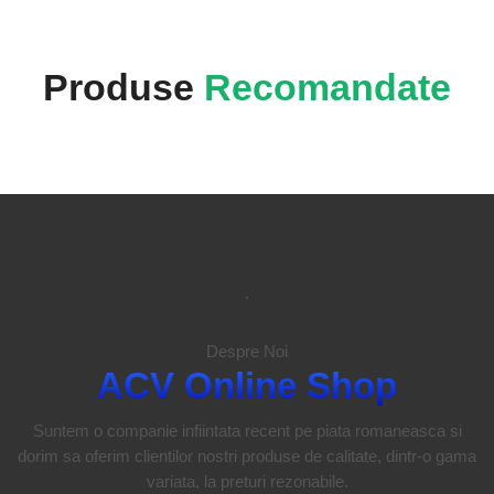
Produse
Recomandate
.
Despre Noi
ACV Online Shop
Suntem o companie infiintata recent pe piata romaneasca si
dorim sa oferim clientilor nostri produse de calitate, dintr-o gama
variata, la preturi rezonabile.