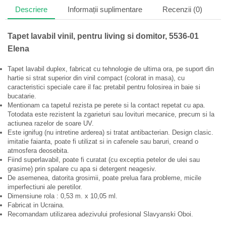
Descriere
Informații suplimentare
Recenzii (0)
Tapet lavabil vinil, pentru living si domitor, 5536-01
Elena
Tapet lavabil duplex, fabricat cu tehnologie de ultima ora, pe suport din
hartie si strat superior din vinil compact (colorat in masa), cu
caracteristici speciale care il fac pretabil pentru folosirea in baie si
bucatarie.
Mentionam ca tapetul rezista pe perete si la contact repetat cu apa.
Totodata este rezistent la zgarieturi sau lovituri mecanice, precum si la
actiunea razelor de soare UV.
Este ignifug (nu intretine arderea) si tratat antibacterian. Design clasic.
imitatie faianta, poate fi utilizat si in cafenele sau baruri, creand o
atmosfera deosebita.
Fiind superlavabil, poate fi curatat (cu exceptia petelor de ulei sau
grasime) prin spalare cu apa si detergent neagesiv.
De asemenea, datorita grosimii, poate prelua fara probleme, micile
imperfectiuni ale peretilor.
Dimensiune rola : 0,53 m. x 10,05 ml.
Fabricat in Ucraina.
Recomandam utilizarea adezivului profesional Slavyanski Oboi.