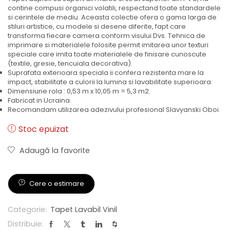
contine compusi organici volatili, respectand toate standardele
si cerintele de mediu. Aceasta colectie ofera o gama larga de
stiluri artistice, cu modele si desene diferite, fapt care
transforma fiecare camera conform visului Dvs. Tehnica de
imprimare si materialele folosite permit imitarea unor texturi
speciale care imita toate materialele de finisare cunoscute
(textile, gresie, tencuiala decorativa).
Suprafata exterioara speciala ii confera rezistenta mare la
impact, stabilitate a culorii la lumina si lavabilitate superioara.
Dimensiune rola : 0,53 m x 10,05 m = 5,3 m2.
Fabricat in Ucraina.
Recomandam utilizarea adezivului profesional Slavyanski Oboi.
Stoc epuizat
Adaugă la favorite
Cere o estimare
Categorie:
Tapet Lavabil Vinil
Distribuie: