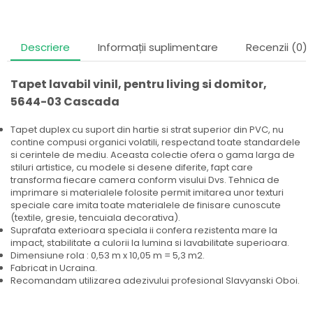
Descriere
Informații suplimentare
Recenzii (0)
Tapet lavabil vinil, pentru living si domitor,
5644-03 Cascada
Tapet duplex cu suport din hartie si strat superior din PVC, nu
contine compusi organici volatili, respectand toate standardele
si cerintele de mediu. Aceasta colectie ofera o gama larga de
stiluri artistice, cu modele si desene diferite, fapt care
transforma fiecare camera conform visului Dvs. Tehnica de
imprimare si materialele folosite permit imitarea unor texturi
speciale care imita toate materialele de finisare cunoscute
(textile, gresie, tencuiala decorativa).
Suprafata exterioara speciala ii confera rezistenta mare la
impact, stabilitate a culorii la lumina si lavabilitate superioara.
Dimensiune rola : 0,53 m x 10,05 m = 5,3 m2.
Fabricat in Ucraina.
Recomandam utilizarea adezivului profesional Slavyanski Oboi.