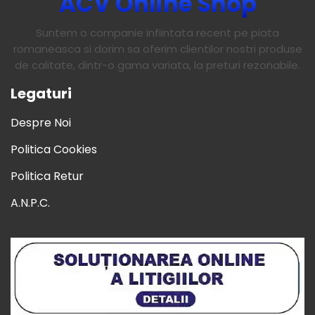
ACV Online Shop
Suntem o companie infiintata recent pe piata
romaneasca si dorim sa oferim clientilor nostri produse
de calitate, dintr-o gama variata, la preturi rezonabile.
Legaturi
Despre Noi
Politica Cookies
Politica Retur
A.N.P.C.