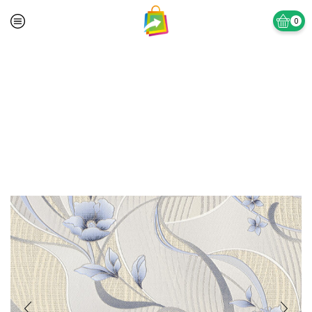
0
Prima pagină
TAPET SI ACCESORII
Tapet Lavabil Vinil