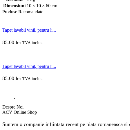
Dimensiuni
10 × 10 × 60 cm
Produse
Recomandate
Tapet lavabil vinil, pentru li...
85.00
lei
TVA inclus
Tapet lavabil vinil, pentru li...
85.00
lei
TVA inclus
.
Despre Noi
ACV Online Shop
Suntem o companie infiintata recent pe piata romaneasca si do