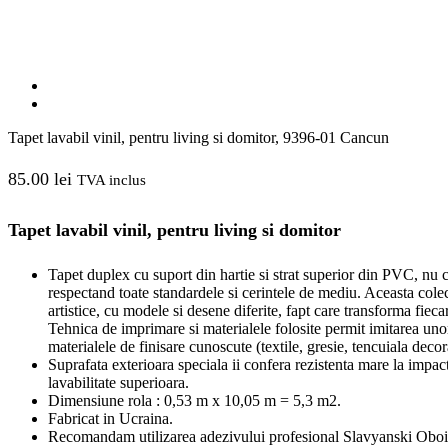
Tapet lavabil vinil, pentru living si domitor, 9396-01 Cancun
85.00
lei
TVA inclus
Tapet lavabil vinil, pentru living si domitor
Tapet duplex cu suport din hartie si strat superior din PVC, nu c
respectand toate standardele si cerintele de mediu. Aceasta colec
artistice, cu modele si desene diferite, fapt care transforma fie
Tehnica de imprimare si materialele folosite permit imitarea unor
materialele de finisare cunoscute (textile, gresie, tencuiala decor
Suprafata exterioara speciala ii confera rezistenta mare la impact, 
lavabilitate superioara.
Dimensiune rola : 0,53 m x 10,05 m = 5,3 m2.
Fabricat in Ucraina.
Recomandam utilizarea adezivului profesional Slavyanski Oboi