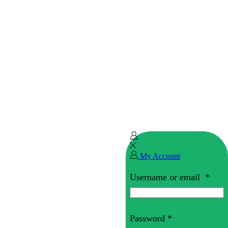
My Account
Username or email
*
Password
*