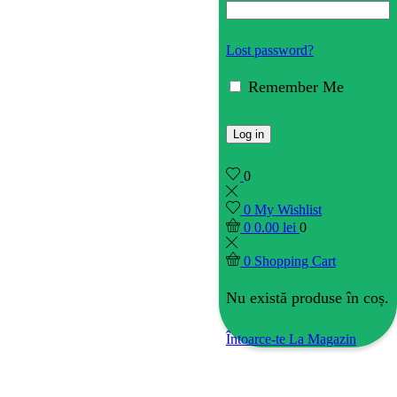
Lost password?
Remember Me
Log in
0
0
My Wishlist
0
0.00
lei
0
0
Shopping Cart
Nu există produse în coș.
Întoarce-te La Magazin