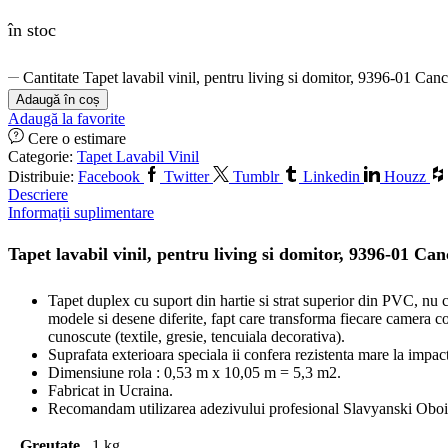
în stoc
Cantitate Tapet lavabil vinil, pentru living si domitor, 9396-01 Can
Adaugă în coș
Adaugă la favorite
Cere o estimare
Categorie:
Tapet Lavabil Vinil
Distribuie:
Facebook
Twitter
Tumblr
Linkedin
Houzz
Descriere
Informații suplimentare
Tapet lavabil vinil, pentru living si domitor, 9396-01 Ca
Tapet duplex cu suport din hartie si strat superior din PVC, nu c
modele si desene diferite, fapt care transforma fiecare camera co
cunoscute (textile, gresie, tencuiala decorativa).
Suprafata exterioara speciala ii confera rezistenta mare la impact, 
Dimensiune rola : 0,53 m x 10,05 m = 5,3 m2.
Fabricat in Ucraina.
Recomandam utilizarea adezivului profesional Slavyanski Oboi
Greutate
1 kg