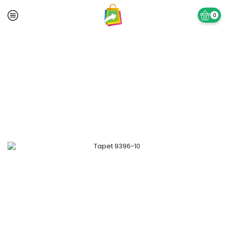
0
Prima pagină
TAPET SI ACCESORII
Tapet Lavabil Vinil