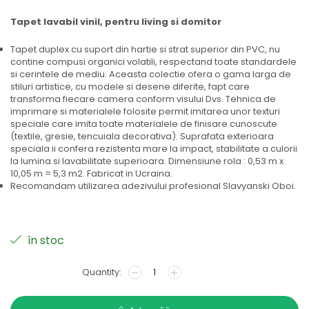
Tapet lavabil vinil, pentru living si domitor
Tapet duplex cu suport din hartie si strat superior din PVC, nu
contine compusi organici volatili, respectand toate standardele
si cerintele de mediu. Aceasta colectie ofera o gama larga de
stiluri artistice, cu modele si desene diferite, fapt care
transforma fiecare camera conform visului Dvs. Tehnica de
imprimare si materialele folosite permit imitarea unor texturi
speciale care imita toate materialele de finisare cunoscute
(textile, gresie, tencuiala decorativa). Suprafata exterioara
speciala ii confera rezistenta mare la impact, stabilitate a culorii
la lumina si lavabilitate superioara. Dimensiune rola : 0,53 m x
10,05 m = 5,3 m2. Fabricat in Ucraina.
Recomandam utilizarea adezivului profesional Slavyanski Oboi.
în stoc