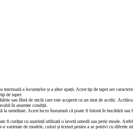
 interioară a locuințelor și a altor spații. Acest tip de tapet are caracteri
tip de tapet:
rtie sau fibră de sticlă care este acoperit cu un strat de acrilic. Acrilicu
lavabil în anumite condiții.
tă la umiditate. Acest lucru înseamnă că poate fi folosit în bucătării sau b
oate fi curățat cu ușurință utilizată o lavetă umedă sau perie moale. Astfel
-o varietate de modele, culori și texturi pentru a se potrivi cu diferite st