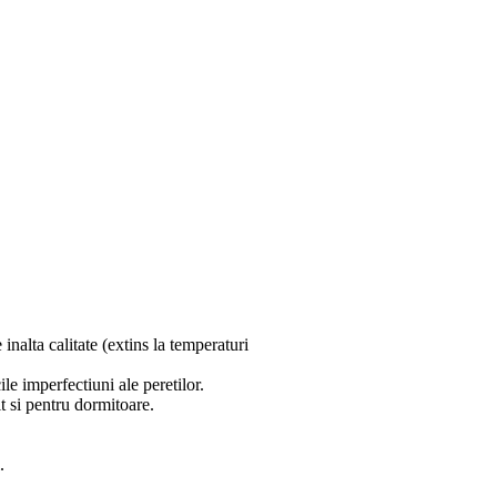
 inalta calitate (extins la temperaturi
e imperfectiuni ale peretilor.
it si pentru dormitoare.
.