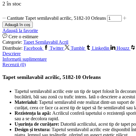
2 în stoc
Cantitate Tapet semilavabil acrilic, 5182-10 Orleans
Adaugă în coș
Adaugă la favorite
Cere o estimare
Categorie:
Tapet Semilavabil Acril
Distribuie:
Facebook
Twitter
Tumblr
Linkedin
Houzz
Descriere
Informații suplimentare
Recenzii (0)
Tapet semilavabil acrilic, 5182-10 Orleans
Tapetul semilavabil acrilic este un tip de tapet folosit în decorarea
bucătării, băi sau zonă cu trafic intens. Iată o descriere a acestui 
Materialul:
Tapetul semilavabil este realizat dintr-un suport de hâ
curățat, ceea ce face ca acest tip de tapet să fie semilavabil sau 
Rezistența la apă:
Acrilicul conferă tapetului o rezistență spori
sau a se decolora rapid.
Ușurința de curățare:
Datorită acrilicului, acest tip de tapet p
Design și textura:
Tapetul semilavabil acrilic este disponibil într
piatra, lemnul sau țesăturile, oferind un aspect estetic plăcut.