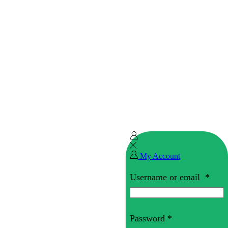
My Account
Username or email
*
Password
*