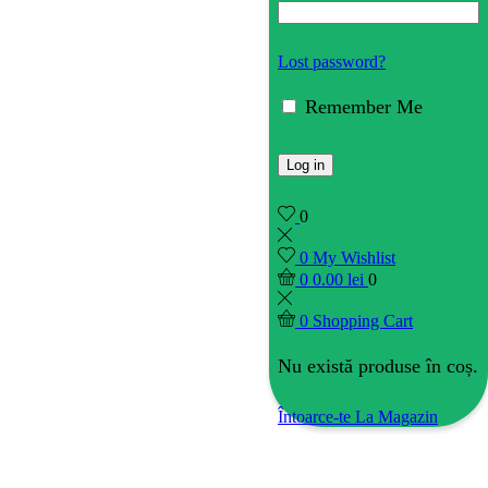
Lost password?
Remember Me
Log in
0
0
My Wishlist
0
0.00
lei
0
0
Shopping Cart
Nu există produse în coș.
Întoarce-te La Magazin