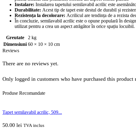
Instalare:
Instalarea tapetului semilavabil acrilic este asemănătoa
Durabilitate:
Acest tip de tapet este destul de durabil și rezistent
Rezistența la decolorare:
Acrilicul are tendința de a rezista de
În concluzie, semilavabil acrilic este o opune populară în designul
utilizat pentru a crea un aspect atrăgător în orice spațiu locuibil.
Greutate
2 kg
Dimensiuni
60 × 10 × 10 cm
Reviews
There are no reviews yet.
Only logged in customers who have purchased this product 
Produse
Recomandate
Tapet semilavabil acrilic, 509...
50.00
lei
TVA inclus