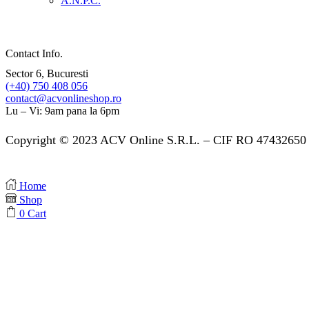
A.N.P.C.
Contact Info.
Sector 6, Bucuresti
(+40) 750 408 056
contact@acvonlineshop.ro
Lu – Vi: 9am pana la 6pm
Copyright © 2023 ACV Online S.R.L. – CIF RO 47432650 
Home
Shop
0
Cart