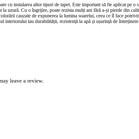
re cu instalarea altor tipuri de tapet. Este important să fie aplicat pe o s
 la uzură. Cu o îngrijire, poate rezista mulți ani fără a-și pierde din calit
colorării cauzate de expunerea la lumina soarelui, ceea ce îl face potriv
 interiorului tau durabilității, rezistență la apă și ușurință de întreținer
may leave a review.