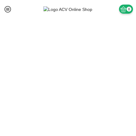
0
Prima pagină
TAPET SI ACCESORII
Tapet Semilavabil Acril