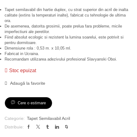
Tapet semilavabil din hartie duplex, cu strat superior din acril de inalta
calitate (extins la temperaturi inalte), fabricat cu tehnologie de ultima
ora.
De asemenea, datorita grosimii, poate prelua fara probleme, micile
imperfectiuni ale peretilor.
Fiind absolut ecologic si rezistent la lumina soarelui, este potrivit si
pentru dormitoare.
Dimensiune rola : 0,53 m. x 10,05 ml.
Fabricat in Ucraina.
Recomandam utilizarea adezivului profesional Slavyanski Oboi.
Stoc epuizat
Adaugă la favorite
Cere o estimare
Categorie:
Tapet Semilavabil Acril
Distribuie: