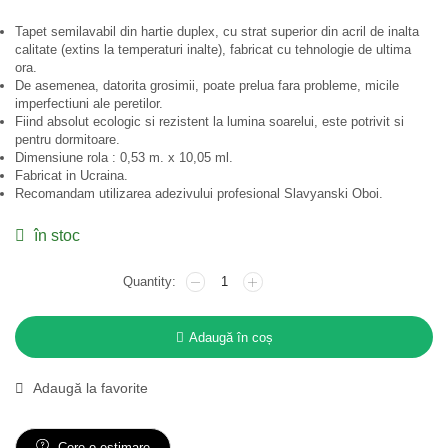
Tapet semilavabil din hartie duplex, cu strat superior din acril de inalta
calitate (extins la temperaturi inalte), fabricat cu tehnologie de ultima
ora.
De asemenea, datorita grosimii, poate prelua fara probleme, micile
imperfectiuni ale peretilor.
Fiind absolut ecologic si rezistent la lumina soarelui, este potrivit si
pentru dormitoare.
Dimensiune rola : 0,53 m. x 10,05 ml.
Fabricat in Ucraina.
Recomandam utilizarea adezivului profesional Slavyanski Oboi.
în stoc
Adaugă în coș
Adaugă la favorite
Cere o estimare