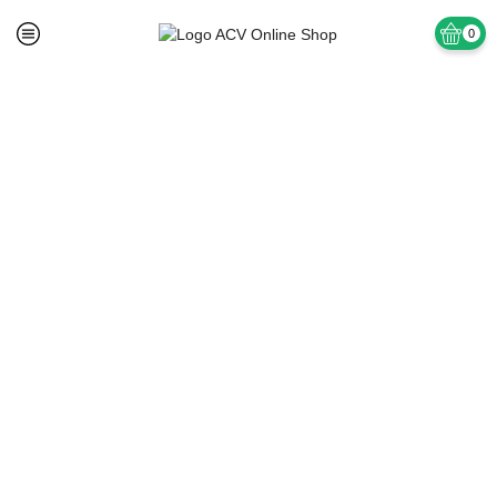
0
Prima pagină
TAPET SI ACCESORII
Tapet Semilavabil Acril