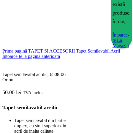
există
produse
în coș.
Întoarce-
te La
Magazin
Prima pagină
TAPET SI ACCESORII
Tapet Semilavabil Acril
Întoarce-te la pagina anterioară
Tapet semilavabil acrilic, 6508-06
Orion
50.00
lei
TVA inclus
Tapet semilavabil acrilic
Tapet semilavabil din hartie
duplex, cu strat superior din
acril de inalta calitate