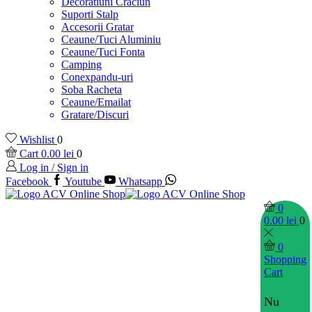
Decoratiuni Craciun
Suporti Stalp
Accesorii Gratar
Ceaune/Tuci Aluminiu
Ceaune/Tuci Fonta
Camping
Conexpandu-uri
Soba Racheta
Ceaune/Emailat
Gratare/Discuri
Wishlist
0
Cart
0.00
lei
0
Log in / Sign in
Facebook
Youtube
Whatsapp
0
0.00
lei
0
0
Shopping
Cart
Nu