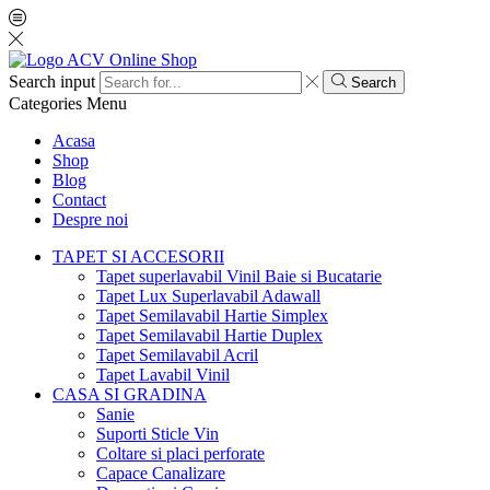
Search input
Search
Categories
Menu
Acasa
Shop
Blog
Contact
Despre noi
TAPET SI ACCESORII
Tapet superlavabil Vinil Baie si Bucatarie
Tapet Lux Superlavabil Adawall
Tapet Semilavabil Hartie Simplex
Tapet Semilavabil Hartie Duplex
Tapet Semilavabil Acril
Tapet Lavabil Vinil
CASA SI GRADINA
Sanie
Suporti Sticle Vin
Coltare si placi perforate
Capace Canalizare