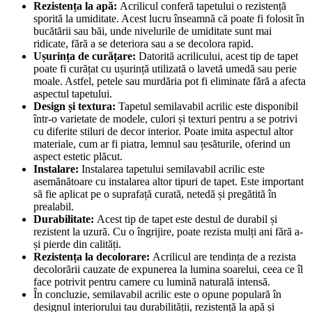
Rezistența la apă:
Acrilicul conferă tapetului o rezistență
sporită la umiditate. Acest lucru înseamnă că poate fi folosit în
bucătării sau băi, unde nivelurile de umiditate sunt mai
ridicate, fără a se deteriora sau a se decolora rapid.
Ușurința de curățare:
Datorită acrilicului, acest tip de tapet
poate fi curățat cu ușurință utilizată o lavetă umedă sau perie
moale. Astfel, petele sau murdăria pot fi eliminate fără a afecta
aspectul tapetului.
Design și textura:
Tapetul semilavabil acrilic este disponibil
într-o varietate de modele, culori și texturi pentru a se potrivi
cu diferite stiluri de decor interior. Poate imita aspectul altor
materiale, cum ar fi piatra, lemnul sau țesăturile, oferind un
aspect estetic plăcut.
Instalare:
Instalarea tapetului semilavabil acrilic este
asemănătoare cu instalarea altor tipuri de tapet. Este important
să fie aplicat pe o suprafață curată, netedă și pregătită în
prealabil.
Durabilitate:
Acest tip de tapet este destul de durabil și
rezistent la uzură. Cu o îngrijire, poate rezista mulți ani fără a-
și pierde din calități.
Rezistența la decolorare:
Acrilicul are tendința de a rezista
decolorării cauzate de expunerea la lumina soarelui, ceea ce îl
face potrivit pentru camere cu lumină naturală intensă.
În concluzie, semilavabil acrilic este o opune populară în
designul interiorului tau durabilității, rezistență la apă și