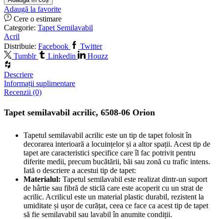
Adaugă la favorite
Cere o estimare
Categorie:
Tapet Semilavabil
Acril
Distribuie:
Facebook
Twitter
Tumblr
Linkedin
Houzz
Descriere
Informații suplimentare
Recenzii (0)
Tapet semilavabil acrilic, 6508-06 Orion
Tapetul semilavabil acrilic este un tip de tapet folosit în
decorarea interioară a locuințelor și a altor spații. Acest tip de
tapet are caracteristici specifice care îl fac potrivit pentru
diferite medii, precum bucătării, băi sau zonă cu trafic intens.
Iată o descriere a acestui tip de tapet:
Materialul:
Tapetul semilavabil este realizat dintr-un suport
de hârtie sau fibră de sticlă care este acoperit cu un strat de
acrilic. Acrilicul este un material plastic durabil, rezistent la
umiditate și ușor de curățat, ceea ce face ca acest tip de tapet
să fie semilavabil sau lavabil în anumite condiții.