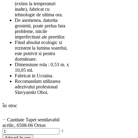
(extins la temperaturi
inalte), fabricat cu
tehnologie de ultima ora.
De asemenea, datorita
grosimii, poate prelua fara
probleme, micile
imperfectiuni ale peretilor.
Fiind absolut ecologic si
rezistent la lumina soarelui,
este potrivit si pentru
dormitoare.
Dimensiune rola : 0,53 m. x
10,05 ml.
Fabricat in Ucraina.
Recomandam utilizarea
adezivului profesional
Slavyanski Oboi.
în stoc
Cantitate Tapet semilavabil
acrilic, 6508-06 Orion
Adaugă în coș