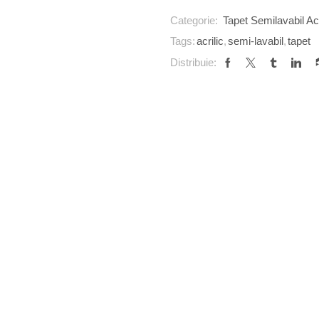
Categorie:
Tapet Semilavabil Acr
Tags:
acrilic
,
semi-lavabil
,
tapet
Distribuie: