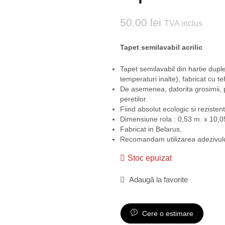
50.00
lei
TVA inclus
Tapet semilavabil acrilic
Tapet semilavabil din hartie duplex
temperaturi inalte), fabricat cu t
De asemenea, datorita grosimii, p
peretilor.
Fiind absolut ecologic si rezistent
Dimensiune rola : 0,53 m. x 10,0
Fabricat in Belarus.
Recomandam utilizarea adezivulu
Stoc epuizat
Adaugă la favorite
Cere o estimare