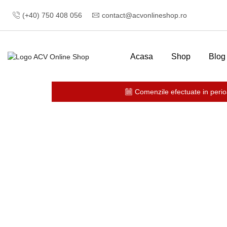
(+40) 750 408 056
contact@acvonlineshop.ro
Acasa
Shop
Blog
Comenzile efectuate in perio
Prima pagină
TAPET SI ACCESORII
Tapet Semilava