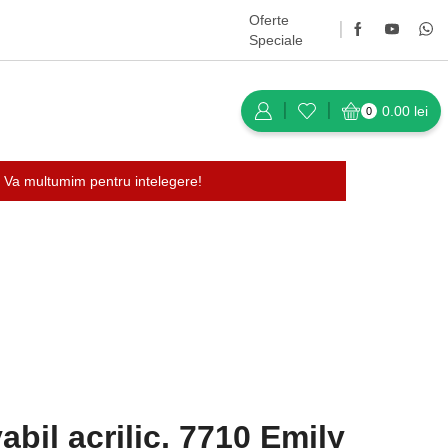
Oferte
Speciale
0.00
lei
0
 Va multumim pentru intelegere!
Întoarce-te la pagina anterioară
abil acrilic, 7710 Emily