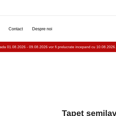
Contact
Despre noi
ada 01.08.2026 - 09.08.2026 vor fi prelucrate incepand cu 10.08.2026.
bil Acril
Tapet semilav