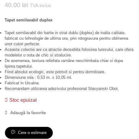
40.00
lei
TVA inclus
Tapet semilavabil duplex
Tapet semilavabil din hartie in strat dublu (duplex) de inalta calitate,
fabricat cu tehnologie de ultima ora, prin rotogravura pentru obtinerea
unor culori perfecte.
Aceasta colectie are ca atractie deosebita folosirea lurexului, care ofera
modelelor o nota de chic si stralucire.
De asemenea, textura reliefata ramâne neschimbata chiar si dupa
lipirea tapetului.
Fiind absolut ecologic, este potrivit si pentru dormitoare.
Dimensiune rola : 0,53 m. x 10,05 ml.
Fabricat in Urcaina.
Recomandam utilizarea adezivului profesional Slavyanski Oboi.
Stoc epuizat
Adaugă la favorite
Cere o estimare