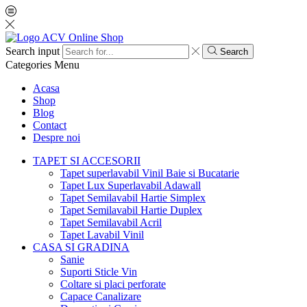
Search input
Search
Categories
Menu
Acasa
Shop
Blog
Contact
Despre noi
TAPET SI ACCESORII
Tapet superlavabil Vinil Baie si Bucatarie
Tapet Lux Superlavabil Adawall
Tapet Semilavabil Hartie Simplex
Tapet Semilavabil Hartie Duplex
Tapet Semilavabil Acril
Tapet Lavabil Vinil
CASA SI GRADINA
Sanie
Suporti Sticle Vin
Coltare si placi perforate
Capace Canalizare