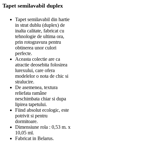
Tapet semilavabil duplex
Tapet semilavabil din hartie
in strat dublu (duplex) de
inalta calitate, fabricat cu
tehnologie de ultima ora,
prin rotogravura pentru
obtinerea unor culori
perfecte.
Aceasta colectie are ca
atractie deosebita folosirea
lurexului, care ofera
modelelor o nota de chic si
stralucire.
De asemenea, textura
reliefata ramâne
neschimbata chiar si dupa
lipirea tapetului.
Fiind absolut ecologic, este
potrivit si pentru
dormitoare.
Dimensiune rola : 0,53 m. x
10,05 ml.
Fabricat in Belarus.