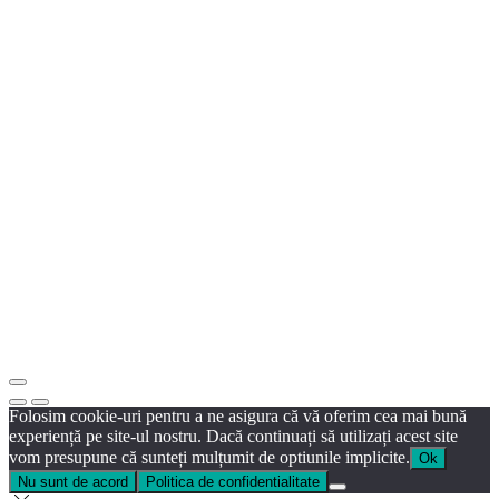
Folosim cookie-uri pentru a ne asigura că vă oferim cea mai bună
experiență pe site-ul nostru. Dacă continuați să utilizați acest site
vom presupune că sunteți mulțumit de optiunile implicite.
Ok
Nu sunt de acord
Politica de confidentialitate