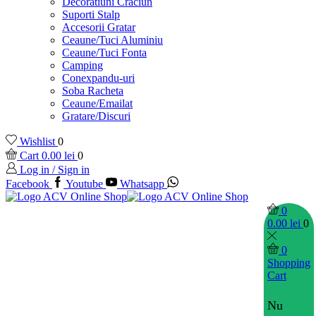
Decoratiuni Craciun
Suporti Stalp
Accesorii Gratar
Ceaune/Tuci Aluminiu
Ceaune/Tuci Fonta
Camping
Conexpandu-uri
Soba Racheta
Ceaune/Emailat
Gratare/Discuri
Wishlist
0
Cart
0.00
lei
0
Log in / Sign in
Facebook
Youtube
Whatsapp
0
0.00
lei
0
0
Shopping
Cart
Nu