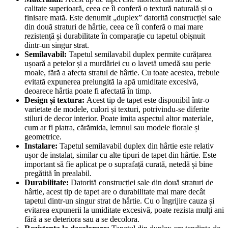
calitate superioară, ceea ce îi conferă o textură naturală și o
finisare mată. Este denumit „duplex” datorită construcției sale
din două straturi de hârtie, ceea ce îi conferă o mai mare
rezistență și durabilitate în comparație cu tapetul obișnuit
dintr-un singur strat.
Semilavabil:
Tapetul semilavabil duplex permite curățarea
ușoară a petelor și a murdăriei cu o lavetă umedă sau perie
moale, fără a afecta stratul de hârtie. Cu toate acestea, trebuie
evitată expunerea prelungită la apă umiditate excesivă,
deoarece hârtia poate fi afectată în timp.
Design și textura:
Acest tip de tapet este disponibil într-o
varietate de modele, culori și texturi, potrivindu-se diferite
stiluri de decor interior. Poate imita aspectul altor materiale,
cum ar fi piatra, cărămida, lemnul sau modele florale și
geometrice.
Instalare:
Tapetul semilavabil duplex din hârtie este relativ
ușor de instalat, similar cu alte tipuri de tapet din hârtie. Este
important să fie aplicat pe o suprafață curată, netedă și bine
pregătită în prealabil.
Durabilitate:
Datorită construcției sale din două straturi de
hârtie, acest tip de tapet are o durabilitate mai mare decât
tapetul dintr-un singur strat de hârtie. Cu o îngrijire cauza și
evitarea expunerii la umiditate excesivă, poate rezista mulți ani
fără a se deteriora sau a se decolora.