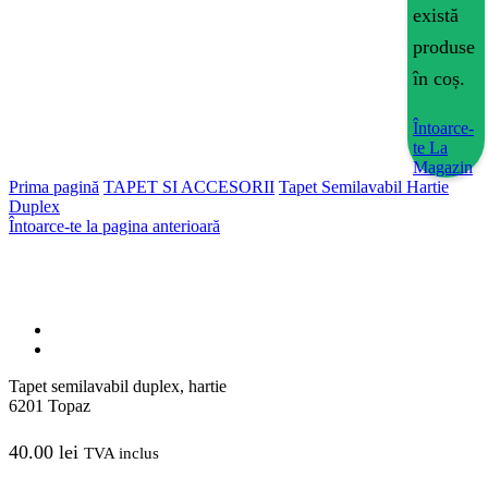
există
produse
în coș.
Întoarce-
te La
Magazin
Prima pagină
TAPET SI ACCESORII
Tapet Semilavabil Hartie
Duplex
Întoarce-te la pagina anterioară
Tapet semilavabil duplex, hartie
6201 Topaz
40.00
lei
TVA inclus