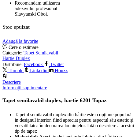
Recomandam utilizarea
adezivului profesional
Slavyanski Oboi.
Stoc epuizat
Adaugă la favorite
Cere o estimare
Categorie:
Tapet Semilavabil
Hartie Duplex
Distribuie:
Facebook
Twitter
Tumblr
Linkedin
Houzz
Descriere
Informații suplimentare
Tapet semilavabil duplex, hartie 6201 Topaz
Tapetul semilavabil duplex din hârtie este o opțiune populară
în designul interior, fiind apreciat pentru aspectul său estetic și
versatilitatea în decorarea locuințelor. Iată o descriere a acestui
tip de tapet:
Materialul:
Acest tip de tapet este fabricat din hârtie de