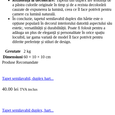
Rezistența la decolorare:
Tapetul din duplex are tendința de
a păstra culorile originale în timp și de a rezista decolorării
cauzate de expunerea la lumină, ceea ce îl face potrivit pentru
camere cu lumină naturală.
În concluzie, tapetul semilavabil duplex din hârtie este o
opțiune populară în decorul interiorului datorită aspectului său
estetic, versatilității și durabilității. Poate fi folosit pentru a
adăuga un plus de eleganță și personalitate în orice spațiu
locuibil, iar gama variată de model îl face potrivit pentru
diferite preferințe și stiluri de design.
Greutate
2 kg
Dimensiuni
60 × 10 × 10 cm
Produse
Recomandate
Tapet semilavabil, duplex hart...
40.00
lei
TVA inclus
Tapet semilavabil duplex, hart...