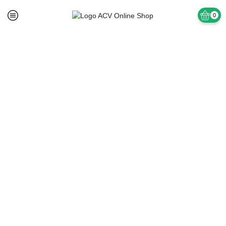
0
Prima pagină
TAPET SI ACCESORII
Tapet Semilavabil Hartie Simplex