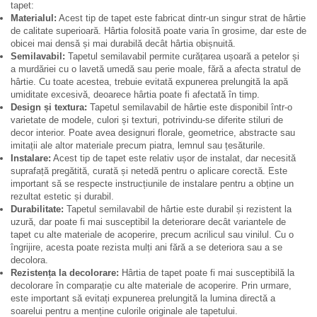
tapet:
Materialul:
Acest tip de tapet este fabricat dintr-un singur strat de hârtie
de calitate superioară. Hârtia folosită poate varia în grosime, dar este de
obicei mai densă și mai durabilă decât hârtia obișnuită.
Semilavabil:
Tapetul semilavabil permite curățarea ușoară a petelor și
a murdăriei cu o lavetă umedă sau perie moale, fără a afecta stratul de
hârtie. Cu toate acestea, trebuie evitată expunerea prelungită la apă
umiditate excesivă, deoarece hârtia poate fi afectată în timp.
Design și textura:
Tapetul semilavabil de hârtie este disponibil într-o
varietate de modele, culori și texturi, potrivindu-se diferite stiluri de
decor interior. Poate avea designuri florale, geometrice, abstracte sau
imitații ale altor materiale precum piatra, lemnul sau țesăturile.
Instalare:
Acest tip de tapet este relativ ușor de instalat, dar necesită
suprafață pregătită, curată și netedă pentru o aplicare corectă. Este
important să se respecte instrucțiunile de instalare pentru a obține un
rezultat estetic și durabil.
Durabilitate:
Tapetul semilavabil de hârtie este durabil și rezistent la
uzură, dar poate fi mai susceptibil la deteriorare decât variantele de
tapet cu alte materiale de acoperire, precum acrilicul sau vinilul. Cu o
îngrijire, acesta poate rezista mulți ani fără a se deteriora sau a se
decolora.
Rezistența la decolorare:
Hârtia de tapet poate fi mai susceptibilă la
decolorare în comparație cu alte materiale de acoperire. Prin urmare,
este important să evitați expunerea prelungită la lumina directă a
soarelui pentru a menține culorile originale ale tapetului.