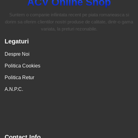
ACV Online Shop
Suntem o companie infiintata recent pe piata romaneasca si
dorim sa oferim clientilor nostri produse de calitate, dintr-o gama
variata, la preturi rezonabile.
Legaturi
Despre Noi
Politica Cookies
Politica Retur
A.N.P.C.
Contact Info.