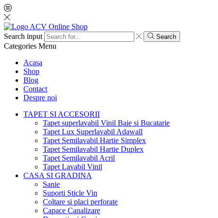
Search input
Search
Categories
Menu
Acasa
Shop
Blog
Contact
Despre noi
TAPET SI ACCESORII
Tapet superlavabil Vinil Baie si Bucatarie
Tapet Lux Superlavabil Adawall
Tapet Semilavabil Hartie Simplex
Tapet Semilavabil Hartie Duplex
Tapet Semilavabil Acril
Tapet Lavabil Vinil
CASA SI GRADINA
Sanie
Suporti Sticle Vin
Coltare si placi perforate
Capace Canalizare