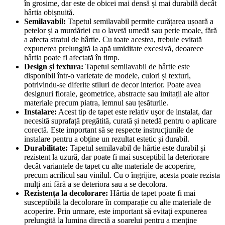
în grosime, dar este de obicei mai densă și mai durabilă decât
hârtia obișnuită.
Semilavabil:
Tapetul semilavabil permite curățarea ușoară a
petelor și a murdăriei cu o lavetă umedă sau perie moale, fără
a afecta stratul de hârtie. Cu toate acestea, trebuie evitată
expunerea prelungită la apă umiditate excesivă, deoarece
hârtia poate fi afectată în timp.
Design și textura:
Tapetul semilavabil de hârtie este
disponibil într-o varietate de modele, culori și texturi,
potrivindu-se diferite stiluri de decor interior. Poate avea
designuri florale, geometrice, abstracte sau imitații ale altor
materiale precum piatra, lemnul sau țesăturile.
Instalare:
Acest tip de tapet este relativ ușor de instalat, dar
necesită suprafață pregătită, curată și netedă pentru o aplicare
corectă. Este important să se respecte instrucțiunile de
instalare pentru a obține un rezultat estetic și durabil.
Durabilitate:
Tapetul semilavabil de hârtie este durabil și
rezistent la uzură, dar poate fi mai susceptibil la deteriorare
decât variantele de tapet cu alte materiale de acoperire,
precum acrilicul sau vinilul. Cu o îngrijire, acesta poate rezista
mulți ani fără a se deteriora sau a se decolora.
Rezistența la decolorare:
Hârtia de tapet poate fi mai
susceptibilă la decolorare în comparație cu alte materiale de
acoperire. Prin urmare, este important să evitați expunerea
prelungită la lumina directă a soarelui pentru a menține