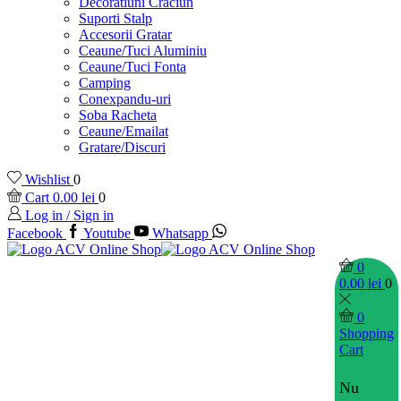
Decoratiuni Craciun
Suporti Stalp
Accesorii Gratar
Ceaune/Tuci Aluminiu
Ceaune/Tuci Fonta
Camping
Conexpandu-uri
Soba Racheta
Ceaune/Emailat
Gratare/Discuri
Wishlist
0
Cart
0.00
lei
0
Log in / Sign in
Facebook
Youtube
Whatsapp
0
0.00
lei
0
0
Shopping
Cart
Nu