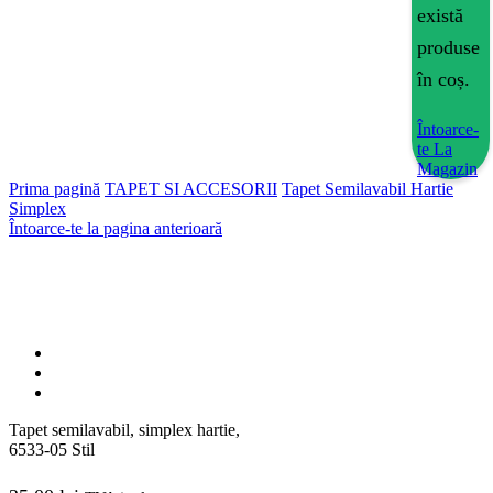
există
produse
în coș.
Întoarce-
te La
Magazin
Prima pagină
TAPET SI ACCESORII
Tapet Semilavabil Hartie
Simplex
Întoarce-te la pagina anterioară
Tapet semilavabil, simplex hartie,
6533-05 Stil