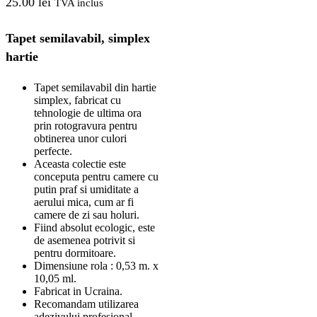
25.00
lei
TVA inclus
Tapet semilavabil, simplex
hartie
Tapet semilavabil din hartie
simplex, fabricat cu
tehnologie de ultima ora
prin rotogravura pentru
obtinerea unor culori
perfecte.
Aceasta colectie este
conceputa pentru camere cu
putin praf si umiditate a
aerului mica, cum ar fi
camere de zi sau holuri.
Fiind absolut ecologic, este
de asemenea potrivit si
pentru dormitoare.
Dimensiune rola : 0,53 m. x
10,05 ml.
Fabricat in Ucraina.
Recomandam utilizarea
adezivului profesional