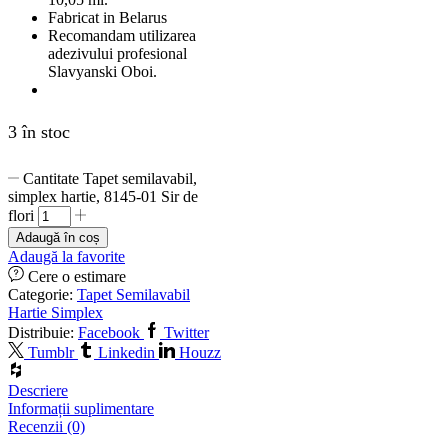
Fabricat in Belarus
Recomandam utilizarea
adezivului profesional
Slavyanski Oboi.
3 în stoc
Cantitate Tapet semilavabil,
simplex hartie, 8145-01 Sir de
flori
Adaugă în coș
Adaugă la favorite
Cere o estimare
Categorie:
Tapet Semilavabil
Hartie Simplex
Distribuie:
Facebook
Twitter
Tumblr
Linkedin
Houzz
Descriere
Informații suplimentare
Recenzii (0)