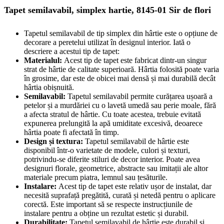
Tapet semilavabil, simplex hartie, 8145-01 Sir de flori
Tapetul semilavabil de tip simplex din hârtie este o opțiune de
decorare a peretelui utilizat în designul interior. Iată o
descriere a acestui tip de tapet:
Materialul:
Acest tip de tapet este fabricat dintr-un singur
strat de hârtie de calitate superioară. Hârtia folosită poate varia
în grosime, dar este de obicei mai densă și mai durabilă decât
hârtia obișnuită.
Semilavabil:
Tapetul semilavabil permite curățarea ușoară a
petelor și a murdăriei cu o lavetă umedă sau perie moale, fără
a afecta stratul de hârtie. Cu toate acestea, trebuie evitată
expunerea prelungită la apă umiditate excesivă, deoarece
hârtia poate fi afectată în timp.
Design și textura:
Tapetul semilavabil de hârtie este
disponibil într-o varietate de modele, culori și texturi,
potrivindu-se diferite stiluri de decor interior. Poate avea
designuri florale, geometrice, abstracte sau imitații ale altor
materiale precum piatra, lemnul sau țesăturile.
Instalare:
Acest tip de tapet este relativ ușor de instalat, dar
necesită suprafață pregătită, curată și netedă pentru o aplicare
corectă. Este important să se respecte instrucțiunile de
instalare pentru a obține un rezultat estetic și durabil.
Durabilitate:
Tapetul semilavabil de hârtie este durabil și