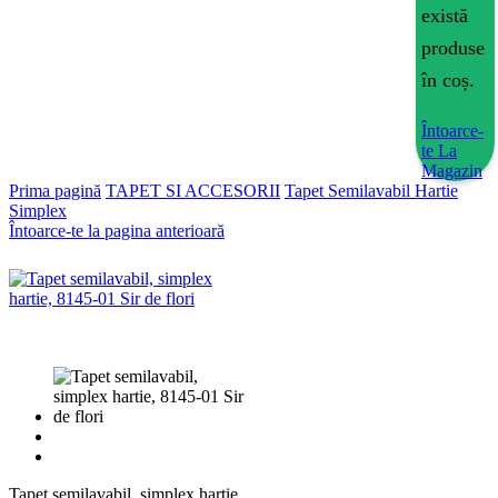
există
produse
în coș.
Întoarce-
te La
Magazin
Prima pagină
TAPET SI ACCESORII
Tapet Semilavabil Hartie
Simplex
Întoarce-te la pagina anterioară
Tapet semilavabil, simplex hartie,