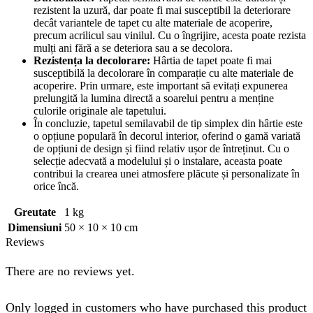
rezistent la uzură, dar poate fi mai susceptibil la deteriorare
decât variantele de tapet cu alte materiale de acoperire,
precum acrilicul sau vinilul. Cu o îngrijire, acesta poate rezista
mulți ani fără a se deteriora sau a se decolora.
Rezistența la decolorare:
Hârtia de tapet poate fi mai
susceptibilă la decolorare în comparație cu alte materiale de
acoperire. Prin urmare, este important să evitați expunerea
prelungită la lumina directă a soarelui pentru a menține
culorile originale ale tapetului.
În concluzie, tapetul semilavabil de tip simplex din hârtie este
o opțiune populară în decorul interior, oferind o gamă variată
de opțiuni de design și fiind relativ ușor de întreținut. Cu o
selecție adecvată a modelului și o instalare, aceasta poate
contribui la crearea unei atmosfere plăcute și personalizate în
orice încă.
Greutate
1 kg
Dimensiuni
50 × 10 × 10 cm
Reviews
There are no reviews yet.
Only logged in customers who have purchased this product