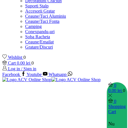
Decoratiuni Craciun
Suporti Stalp
Accesorii Gratar
Ceaune/Tuci Aluminiu
Ceaune/Tuci Fonta
Camping
Conexpandu-uri
Soba Racheta
Ceaune/Emailat
Gratare/Discuri
Wishlist
0
Cart
0.00
lei
0
Log in / Sign in
Facebook
Youtube
Whatsapp
0
0.00
lei
0
0
Shopping
Cart
Nu