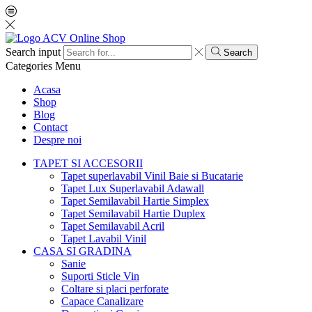
Search input
Search
Categories
Menu
Acasa
Shop
Blog
Contact
Despre noi
TAPET SI ACCESORII
Tapet superlavabil Vinil Baie si Bucatarie
Tapet Lux Superlavabil Adawall
Tapet Semilavabil Hartie Simplex
Tapet Semilavabil Hartie Duplex
Tapet Semilavabil Acril
Tapet Lavabil Vinil
CASA SI GRADINA
Sanie
Suporti Sticle Vin
Coltare si placi perforate
Capace Canalizare