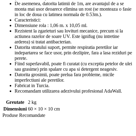
De asemenea, datorita latimii de 1m, are avantajul de a se
monta mai usor deoarece elimina un rost (se monteaza o fasie
in loc de doua cu latimea normala de 0.53m.).
Caracteristici:
Dimensiune rola : 1,06 m. x 10,05 ml.
Rezistent la zgarieturi sau lovituri mecanice, precum si la
actiunea razelor de soare UV. Este ignifug (nu intretine
arderea) si tratat antibacterian.
Datorita stratului suport, permite respiratia peretilor iar
indepartarea se face usor, prin dezlipire, fara a lasa reziduri pe
perete.
Fiind superlavabil, poate fi curatat (cu exceptia petelor de ulei
sau grasime) prin spalare cu apa si detergent neagesiv.
Datorita grosimii, poate prelua fara probleme, micile
imperfectiuni ale peretilor.
Fabricat in Turcia.
Recomandam utilizarea adezivului profesional AdaWall.
Greutate
2 kg
Dimensiuni
60 × 10 × 10 cm
Produse
Recomandate