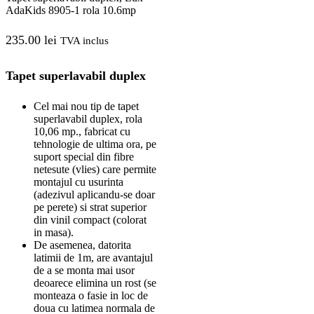
AdaKids 8905-1 rola 10.6mp
235.00
lei
TVA inclus
Tapet superlavabil duplex
Cel mai nou tip de tapet
superlavabil duplex, rola
10,06 mp., fabricat cu
tehnologie de ultima ora, pe
suport special din fibre
netesute (vlies) care permite
montajul cu usurinta
(adezivul aplicandu-se doar
pe perete) si strat superior
din vinil compact (colorat
in masa).
De asemenea, datorita
latimii de 1m, are avantajul
de a se monta mai usor
deoarece elimina un rost (se
monteaza o fasie in loc de
doua cu latimea normala de