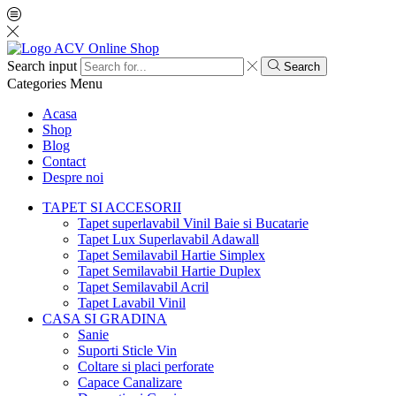
Search input
Search
Categories
Menu
Acasa
Shop
Blog
Contact
Despre noi
TAPET SI ACCESORII
Tapet superlavabil Vinil Baie si Bucatarie
Tapet Lux Superlavabil Adawall
Tapet Semilavabil Hartie Simplex
Tapet Semilavabil Hartie Duplex
Tapet Semilavabil Acril
Tapet Lavabil Vinil
CASA SI GRADINA
Sanie
Suporti Sticle Vin
Coltare si placi perforate
Capace Canalizare