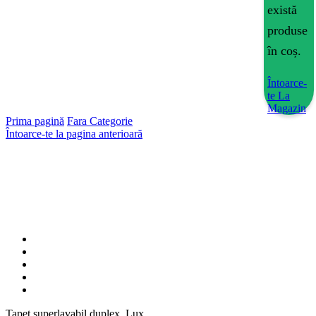
există
produse
în coș.
Întoarce-
te La
Magazin
Prima pagină
Fara Categorie
Întoarce-te la pagina anterioară
Tapet superlavabil duplex, Lux