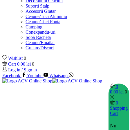
Decoratiuni Craciun
Suporti Stalp
Accesorii Gratar
Ceaune/Tuci Aluminiu
Ceaune/Tuci Fonta
Camping
Conexpandu-uri
Soba Racheta
Ceaune/Emailat
Gratare/Discuri
Wishlist
0
Cart
0.00
lei
0
Log in / Sign in
Facebook
Youtube
Whatsapp
0
0.00
lei
0
0
Shopping
Cart
Nu