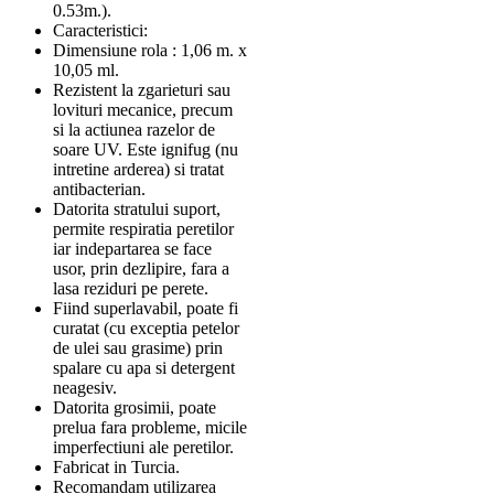
0.53m.).
Caracteristici:
Dimensiune rola : 1,06 m. x
10,05 ml.
Rezistent la zgarieturi sau
lovituri mecanice, precum
si la actiunea razelor de
soare UV. Este ignifug (nu
intretine arderea) si tratat
antibacterian.
Datorita stratului suport,
permite respiratia peretilor
iar indepartarea se face
usor, prin dezlipire, fara a
lasa reziduri pe perete.
Fiind superlavabil, poate fi
curatat (cu exceptia petelor
de ulei sau grasime) prin
spalare cu apa si detergent
neagesiv.
Datorita grosimii, poate
prelua fara probleme, micile
imperfectiuni ale peretilor.
Fabricat in Turcia.
Recomandam utilizarea