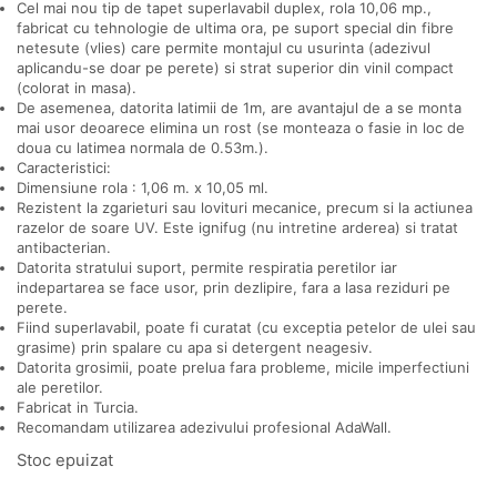
Cel mai nou tip de tapet superlavabil duplex, rola 10,06 mp.,
fabricat cu tehnologie de ultima ora, pe suport special din fibre
netesute (vlies) care permite montajul cu usurinta (adezivul
aplicandu-se doar pe perete) si strat superior din vinil compact
(colorat in masa).
De asemenea, datorita latimii de 1m, are avantajul de a se monta
mai usor deoarece elimina un rost (se monteaza o fasie in loc de
doua cu latimea normala de 0.53m.).
Caracteristici:
Dimensiune rola : 1,06 m. x 10,05 ml.
Rezistent la zgarieturi sau lovituri mecanice, precum si la actiunea
razelor de soare UV. Este ignifug (nu intretine arderea) si tratat
antibacterian.
Datorita stratului suport, permite respiratia peretilor iar
indepartarea se face usor, prin dezlipire, fara a lasa reziduri pe
perete.
Fiind superlavabil, poate fi curatat (cu exceptia petelor de ulei sau
grasime) prin spalare cu apa si detergent neagesiv.
Datorita grosimii, poate prelua fara probleme, micile imperfectiuni
ale peretilor.
Fabricat in Turcia.
Recomandam utilizarea adezivului profesional AdaWall.
Stoc epuizat