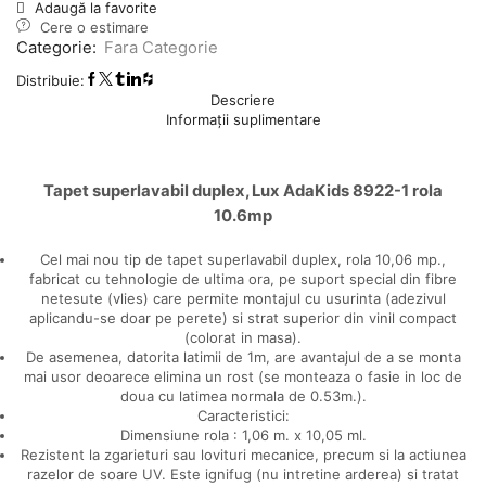
Adaugă la favorite
Cere o estimare
Categorie:
Fara Categorie
Distribuie:
Descriere
Informații suplimentare
Tapet superlavabil duplex, Lux AdaKids 8922-1 rola
10.6mp
Cel mai nou tip de tapet superlavabil duplex, rola 10,06 mp.,
fabricat cu tehnologie de ultima ora, pe suport special din fibre
netesute (vlies) care permite montajul cu usurinta (adezivul
aplicandu-se doar pe perete) si strat superior din vinil compact
(colorat in masa).
De asemenea, datorita latimii de 1m, are avantajul de a se monta
mai usor deoarece elimina un rost (se monteaza o fasie in loc de
doua cu latimea normala de 0.53m.).
Caracteristici:
Dimensiune rola : 1,06 m. x 10,05 ml.
Rezistent la zgarieturi sau lovituri mecanice, precum si la actiunea
razelor de soare UV. Este ignifug (nu intretine arderea) si tratat