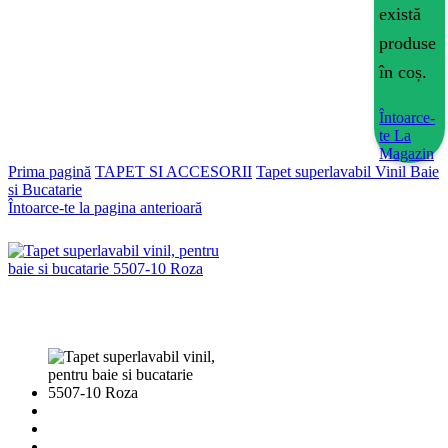
există
produse
în coș.
Întoarce-
te La
Magazin
Prima pagină
TAPET SI ACCESORII
Tapet superlavabil Vinil Baie
si Bucatarie
Întoarce-te la pagina anterioară