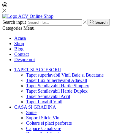
Search input
Search
Categories
Menu
Acasa
Shop
Blog
Contact
Despre noi
TAPET SI ACCESORII
Tapet superlavabil Vinil Baie si Bucatarie
Tapet Lux Superlavabil Adawall
Tapet Semilavabil Hartie Simplex
Tapet Semilavabil Hartie Duplex
Tapet Semilavabil Acril
Tapet Lavabil Vinil
CASA SI GRADINA
Sanie
Suporti Sticle Vin
Coltare si placi perforate
Capace Canalizare