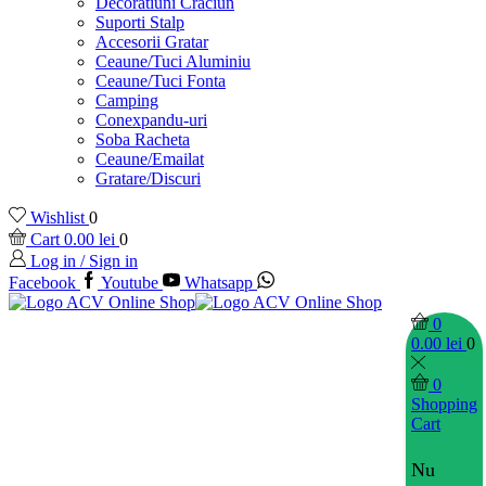
Decoratiuni Craciun
Suporti Stalp
Accesorii Gratar
Ceaune/Tuci Aluminiu
Ceaune/Tuci Fonta
Camping
Conexpandu-uri
Soba Racheta
Ceaune/Emailat
Gratare/Discuri
Wishlist
0
Cart
0.00
lei
0
Log in / Sign in
Facebook
Youtube
Whatsapp
0
0.00
lei
0
0
Shopping
Cart
Nu