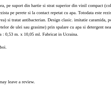
, pe suport din hartie si strat superior din vinil compact (colo
zista pe perete si la contact repetat cu apa. Totodata este rezi
a) si tratat antibacterian. Design clasic. imitatie caramida, po
petelor de ulei sau grasime) prin spalare cu apa si detergent n
a : 0,53 m. x 10,05 ml. Fabricat in Ucraina.
boi.
may leave a review.