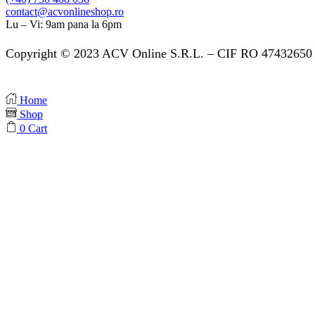
contact@acvonlineshop.ro
Lu – Vi: 9am pana la 6pm
Copyright © 2023 ACV Online S.R.L. – CIF RO 47432650 
Home
Shop
0
Cart