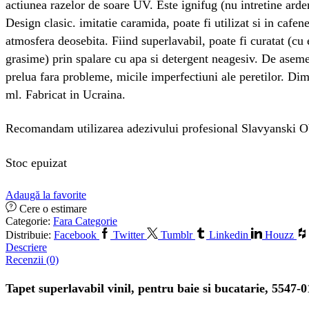
actiunea razelor de soare UV. Este ignifug (nu intretine ardere
Design clasic. imitatie caramida, poate fi utilizat si in cafen
atmosfera deosebita. Fiind superlavabil, poate fi curatat (cu 
grasime) prin spalare cu apa si detergent neagesiv. De aseme
prelua fara probleme, micile imperfectiuni ale peretilor. Di
ml. Fabricat in Ucraina.
Recomandam utilizarea adezivului profesional Slavyanski O
Stoc epuizat
Adaugă la favorite
Cere o estimare
Categorie:
Fara Categorie
Distribuie:
Facebook
Twitter
Tumblr
Linkedin
Houzz
Descriere
Recenzii (0)
Tapet superlavabil vinil, pentru baie si bucatarie, 5547-0