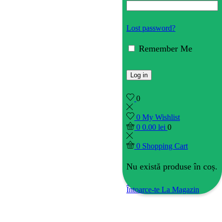
Lost password?
Remember Me
Log in
0
0
My Wishlist
0
0.00
lei
0
0
Shopping Cart
Nu există produse în coș.
Întoarce-te La Magazin