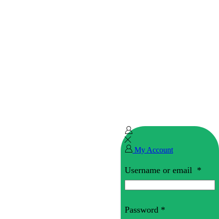
My Account
Username or email
*
Password
*