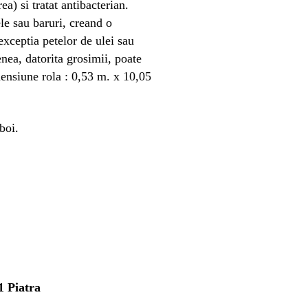
a) si tratat antibacterian.
ele sau baruri, creand o
exceptia petelor de ulei sau
nea, datorita grosimii, poate
mensiune rola : 0,53 m. x 10,05
boi.
1 Piatra