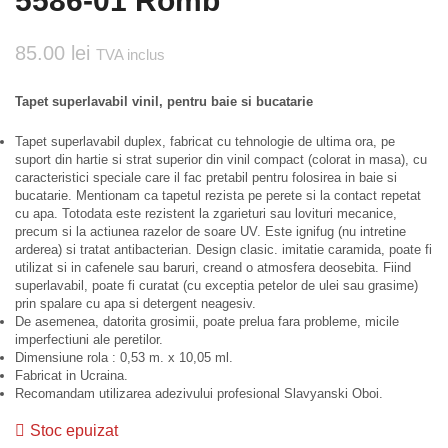
5586-01 Romb
85.00
lei
TVA inclus
Tapet superlavabil vinil, pentru baie si bucatarie
Tapet superlavabil duplex, fabricat cu tehnologie de ultima ora, pe
suport din hartie si strat superior din vinil compact (colorat in masa), cu
caracteristici speciale care il fac pretabil pentru folosirea in baie si
bucatarie. Mentionam ca tapetul rezista pe perete si la contact repetat
cu apa. Totodata este rezistent la zgarieturi sau lovituri mecanice,
precum si la actiunea razelor de soare UV. Este ignifug (nu intretine
arderea) si tratat antibacterian. Design clasic. imitatie caramida, poate fi
utilizat si in cafenele sau baruri, creand o atmosfera deosebita. Fiind
superlavabil, poate fi curatat (cu exceptia petelor de ulei sau grasime)
prin spalare cu apa si detergent neagesiv.
De asemenea, datorita grosimii, poate prelua fara probleme, micile
imperfectiuni ale peretilor.
Dimensiune rola : 0,53 m. x 10,05 ml.
Fabricat in Ucraina.
Recomandam utilizarea adezivului profesional Slavyanski Oboi.
Stoc epuizat