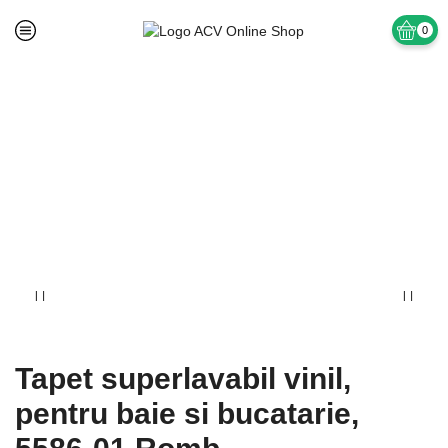
0
Prima pagină
TAPET SI ACCESORII
Tapet superlavabil Vinil Baie si Bucatarie
Tapet superlavabil vinil,
pentru baie si bucatarie,