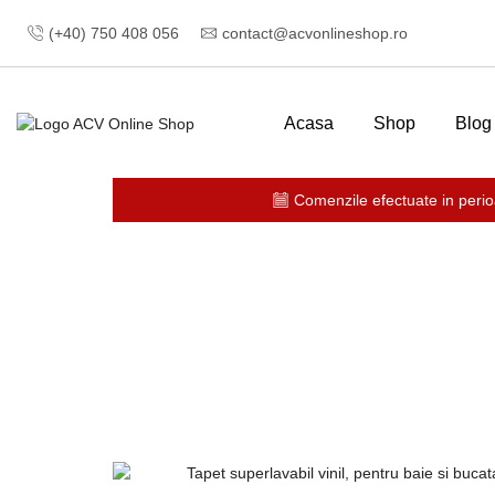
(+40) 750 408 056
contact@acvonlineshop.ro
Acasa
Shop
Blog
Comenzile efectuate in perio
Prima pagină
TAPET SI ACCESORII
Tapet superlav