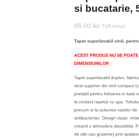
si bucatarie,
85.00
lei
TVA inclus
Tapet superlavabil vinil, pentr
ACEST PRODUS NU SE POATE 
DIMENSIUNILOR
Tapet superlavabil duplex, fabrica
strat superior din vinil compact (c
pretabil pentru folosirea in baie 
la contact repetat cu apa. Totodat
precum si la actiunea razelor de s
antibacterian. Design clasic. imita
creand o atmosfera deosebita. Fii
de ulei sau grasime) prin spalar