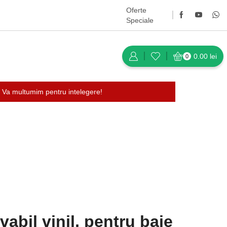
Oferte
Speciale
0.00
lei
0
 Va multumim pentru intelegere!
Întoarce-te la pagina anterioară
abil vinil, pentru baie