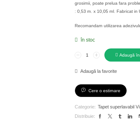
grosimii, poate prelua fara probl
: 0,53 m. x 10,05 ml. Fabricat in 
Recomandam utilizarea adezivulu
în stoc
Adaugă în
Adaugă la favorite
Cere o estimare
Categorie:
Tapet superlavabil Vi
Distribuie: