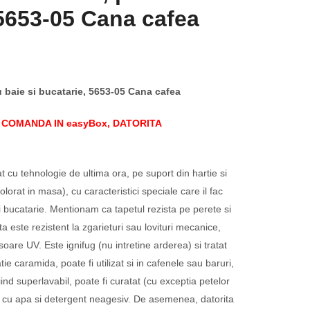
 5653-05 Cana cafea
u baie si bucatarie, 5653-05 Cana cafea
COMANDA IN easyBox, DATORITA
t cu tehnologie de ultima ora, pe suport din hartie si
olorat in masa), cu caracteristici speciale care il fac
si bucatarie. Mentionam ca tapetul rezista pe perete si
a este rezistent la zgarieturi sau lovituri mecanice,
oare UV. Este ignifug (nu intretine arderea) si tratat
tie caramida, poate fi utilizat si in cafenele sau baruri,
nd superlavabil, poate fi curatat (cu exceptia petelor
e cu apa si detergent neagesiv. De asemenea, datorita