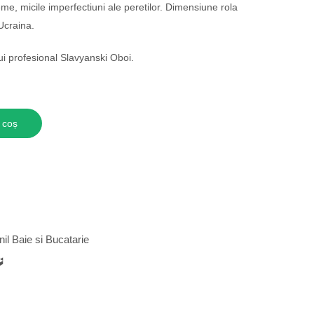
eme, micile imperfectiuni ale peretilor. Dimensiune rola
Ucraina.
i profesional Slavyanski Oboi.
 coș
nil Baie si Bucatarie