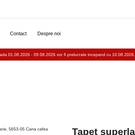
Contact
Despre noi
ada 01.08.2026 - 09.08.2026 vor fi prelucrate incepand cu 10.08.2026.
abil Vinil Baie si Bucatarie
Tapet superlav