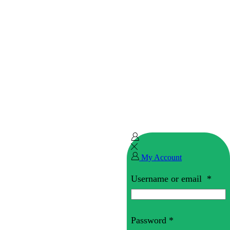
My Account
Username or email
*
Password
*