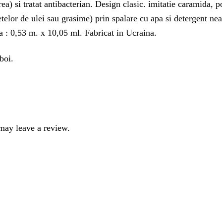
a) si tratat antibacterian. Design clasic. imitatie caramida, po
petelor de ulei sau grasime) prin spalare cu apa si detergent n
a : 0,53 m. x 10,05 ml. Fabricat in Ucraina.
boi.
may leave a review.