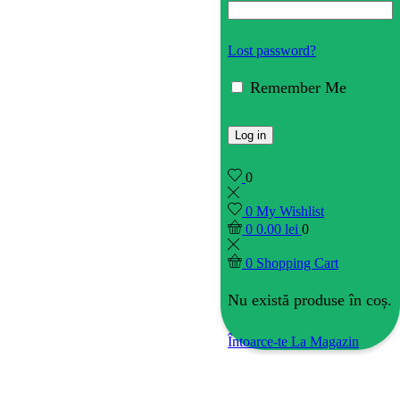
Lost password?
Remember Me
Log in
0
0
My Wishlist
0
0.00
lei
0
0
Shopping Cart
Nu există produse în coș.
Întoarce-te La Magazin