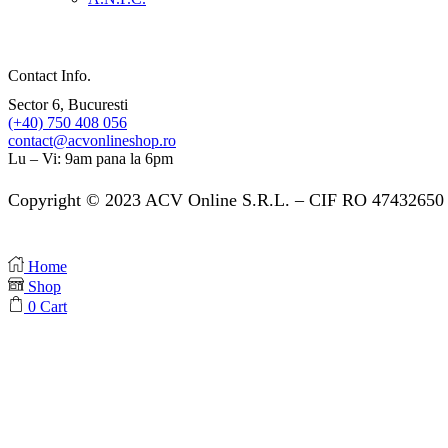
Contact Info.
Sector 6, Bucuresti
(+40) 750 408 056
contact@acvonlineshop.ro
Lu – Vi: 9am pana la 6pm
Copyright © 2023 ACV Online S.R.L. – CIF RO 47432650 
Home
Shop
0
Cart