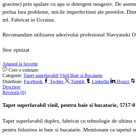
grasime) prin spalare cu apa si detergent neagesiv. De aseme
prelua fara probleme, micile imperfectiuni ale peretilor. Di
ml. Fabricat in Ucraina.
Recomandam utilizarea adezivului profesional Slavyanski O
Stoc epuizat
Adaugă la favorite
Cere o estimare
Categorie:
Tapet superlavabil Vinil Baie si Bucatarie
Distribuie:
Facebook
Twitter
Tumblr
Linkedin
Houzz
Descriere
Recenzii (0)
Tapet superlavabil vinil, pentru baie si bucatarie, 5717-
Tapet superlavabil duplex, fabricat cu tehnologie de ultima ora
pentru folosirea in baie si bucatarie. Mentionam ca tapetul re