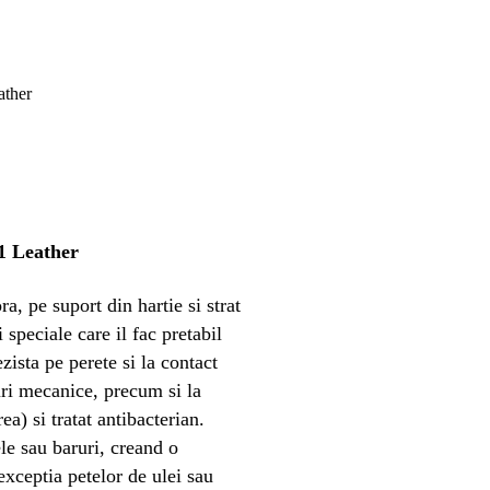
01 Leather
a, pe suport din hartie si strat
 speciale care il fac pretabil
zista pe perete si la contact
turi mecanice, precum si la
a) si tratat antibacterian.
ele sau baruri, creand o
exceptia petelor de ulei sau